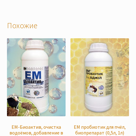
несколько
не
вариаций.
ва
Опции
Оп
Похожие
можно
мо
выбрать
вы
на
на
странице
ст
товара.
тов
ЕМ-Биоактив, очистка
ЕМ пробиотик для пчёл,
водоёмов, добавление в
биопрепарат (0,5л, 1л)