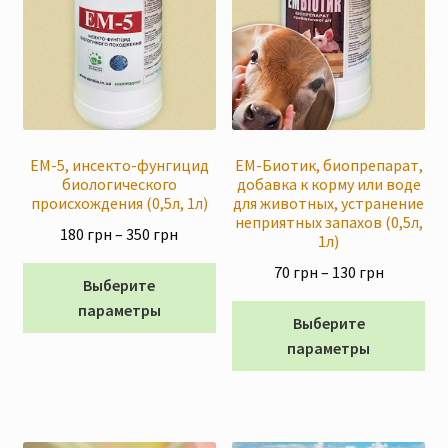
ЕМ-5, инсекто-фунгицид
ЕМ-Биотик, биопрепарат,
биологического
добавка к корму или воде
происхождения (0,5л, 1л)
для животных, устранение
неприятных запахов (0,5л,
Диапазон
180
грн
–
350
грн
1л)
цен:
Диапазо
70
грн
–
130
грн
Этот
180 грн
Выберите
цен:
товар
–
параметры
Эт
70 грн
Выберите
имеет
350 грн
то
–
параметры
несколько
им
130 грн
вариаций.
не
Опции
ва
можно
Оп