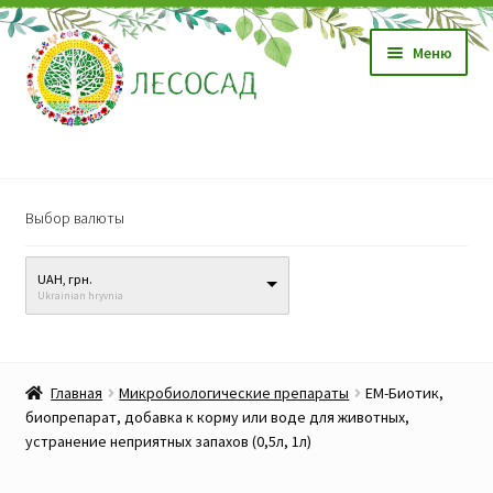
Перейти
Перейти
Меню
к
к
навигации
содержимому
Магазин
Выбор валюты
Саженцы
UAH, грн.
Семена
Ukrainian hryvnia
Развер
Видео, обучение
вложен
Главная
Микробиологические препараты
ЕМ-Биотик,
меню
Прайс-лист
биопрепарат, добавка к корму или воде для животных,
устранение неприятных запахов (0,5л, 1л)
Биопрепараты