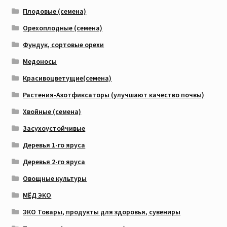
Плодовые (семена)
Орехоплодные (семена)
Фундук, сортовые орехи
Медоносы
Красивоцветущие(семена)
Растения-Азотфиксаторы (улучшают качество почвы)
Хвойные (семена)
Засухоустойчивые
Деревья 1-го яруса
Деревья 2-го яруса
Овощные культуры
МЁД ЭКО
ЭКО Товары, продукты для здоровья, сувениры