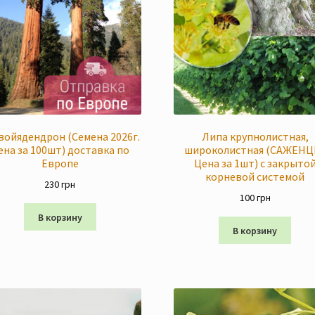
войядендрон (Семена 2026г.
Липа крупнолистная,
ена за 100шт) доставка по
широколистная (САЖЕНЦ
Европе
Цена за 1шт) с закрыто
корневой системой
230
грн
100
грн
В корзину
В корзину