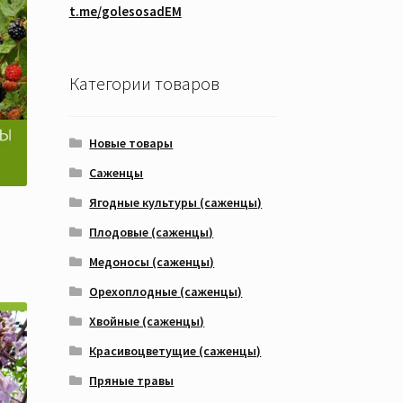
t.me/golesosadEM
Категории товаров
Новые товары
Саженцы
Ягодные культуры (саженцы)
Плодовые (саженцы)
Медоносы (саженцы)
Орехоплодные (саженцы)
Хвойные (саженцы)
Красивоцветущие (саженцы)
Пряные травы