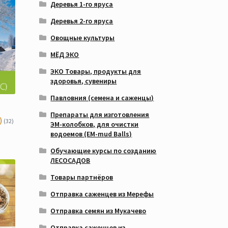
Деревья 1-го яруса
Деревья 2-го яруса
Овощные культуры
МЁД ЭКО
ЭКО Товары, продукты для
здоровья, сувениры
Павловния (семена и саженцы)
Препараты для изготовления
)
(32)
ЭМ-колобков, для очистки
водоемов (EM-mud Balls)
Обучающие курсы по созданию
ЛЕСОСАДОВ
Товары партнёров
Отправка саженцев из Мерефы
Отправка семян из Мукачево
Отправка саженцев из