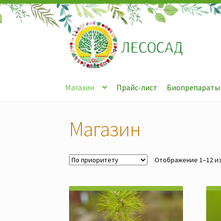
Перейти
Перейти
к
к
навигации
содержимому
Магазин
Прайс-лист
Биопрепараты
Магазин
Отображение 1–12 из