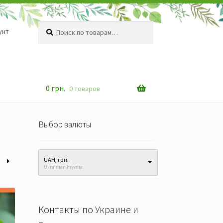
Искать:
Поиск
унт
0
грн.
0 товаров
Выбор валюты
UAH, грн.
Ukrainian hryvnia
Контакты по Украине и