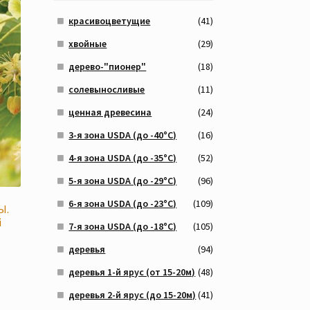
красивоцветущие
(41)
хвойные
(29)
дерево-"пионер"
(18)
солевыносливые
(11)
ценная древесина
(24)
3-я зона USDA (до -40°C)
(16)
4-я зона USDA (до -35°C)
(52)
5-я зона USDA (до -29°C)
(96)
6-я зона USDA (до -23°C)
(109)
Ы.
й
7-я зона USDA (до -18°C)
(105)
деревья
(94)
деревья 1-й ярус (от 15-20м)
(48)
деревья 2-й ярус (до 15-20м)
(41)