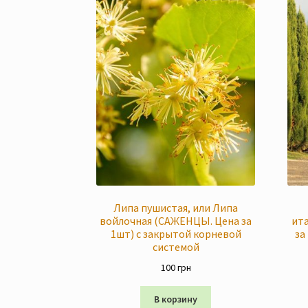
Липа пушистая, или Липа
войлочная (САЖЕНЦЫ. Цена за
ит
1шт) с закрытой корневой
за
системой
100
грн
В корзину