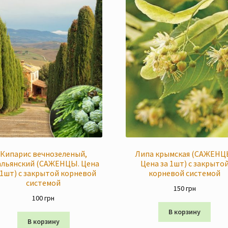
Кипарис вечнозеленый,
Липа крымская (САЖЕНЦ
альянский (САЖЕНЦЫ. Цена
Цена за 1шт) с закрыто
 1шт) с закрытой корневой
корневой системой
системой
150
грн
100
грн
В корзину
В корзину