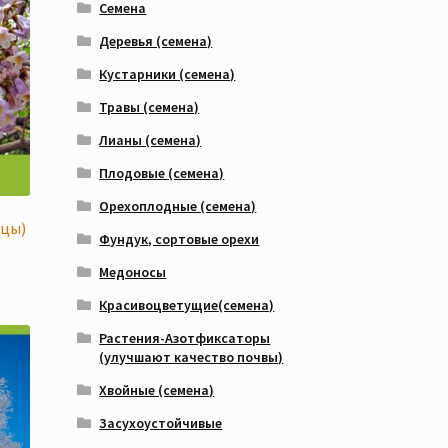
Семена
Деревья (семена)
Кустарники (семена)
Травы (семена)
Лианы (семена)
Плодовые (семена)
Орехоплодные (семена)
нцы)
Фундук, сортовые орехи
Медоносы
Красивоцветущие(семена)
Растения-Азотфиксаторы
(улучшают качество почвы)
Хвойные (семена)
Засухоустойчивые