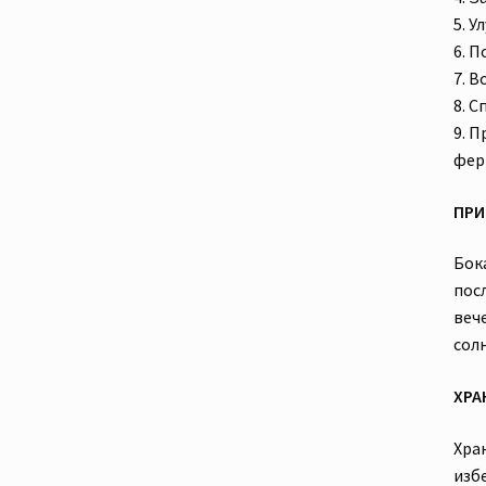
5. 
6. 
7. 
8. 
9. 
фер
ПРИ
Бока
посл
веч
сол
ХРА
Хра
изб