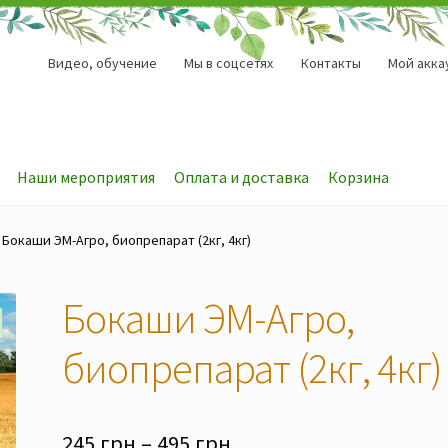
Видео, обучение
Мы в соцсетях
Контакты
Мой акка
Наши мероприятия
Оплата и доставка
Корзина
Бокаши ЭМ-Агро, биопрепарат (2кг, 4кг)
Бокаши ЭМ-Агро,
биопрепарат (2кг, 4кг)
Диапазон
245
грн
–
495
грн