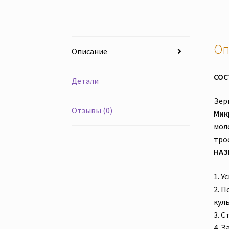
Оп
Описание
СОС
Детали
Зер
Отзывы (0)
Мик
мол
тро
НАЗ
1. 
2. 
кул
3. 
4. 