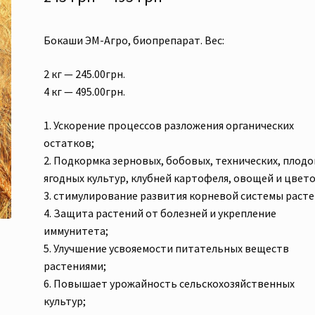
цен:
Бокаши ЭМ-Агро, биопрепарат. Вес:
245 грн
–
2 кг — 245.00грн.
4 кг — 495.00грн.
495 грн
1. Ускорение процессов разложения органических
остатков;
2. Подкормка зерновых, бобовых, технических, плодо
ягодных культур, клубней картофеля, овощей и цвето
3. стимулирование развития корневой системы расте
4. Защита растений от болезней и укрепление
иммунитета;
5. Улучшение усвояемости питательных веществ
растениями;
6. Повышает урожайность сельскохозяйственных
культур;