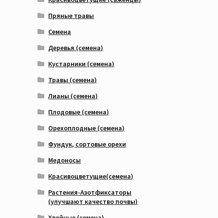
Пряные травы
Семена
Деревья (семена)
Кустарники (семена)
Травы (семена)
Лианы (семена)
Плодовые (семена)
Орехоплодные (семена)
Фундук, сортовые орехи
Медоносы
Красивоцветущие(семена)
Растения-Азотфиксаторы
(улучшают качество почвы)
Хвойные (семена)