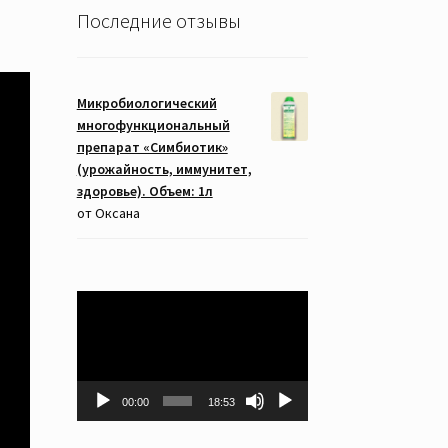
Последние отзывы
Микробиологический
многофункциональный
препарат «Симбиотик»
(урожайность, иммунитет,
здоровье). Объем: 1л
от Оксана
Видеоплеер
00:00
18:53