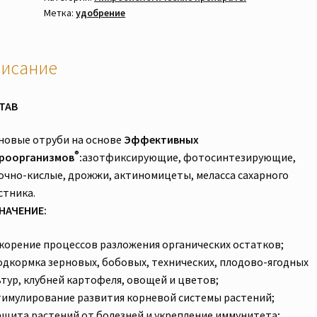
Метка:
удобрение
исание
ТАВ
новые отруби на основе
Эффективных
®
роорганизмов
:
азотфиксирующие, фотосинтезирующие,
очно-кислые, дрожжи, актиномицеты, меласса сахарного
стника.
НАЧЕНИЕ:
Ускорение процессов разложения органических остатков;
Подкормка зерновых, бобовых, технических, плодово-ягодных
ьтур, клубней картофеля, овощей и цветов;
Стимулирование развития корневой системы растений;
Защита растений от болезней и укрепление иммунитета;