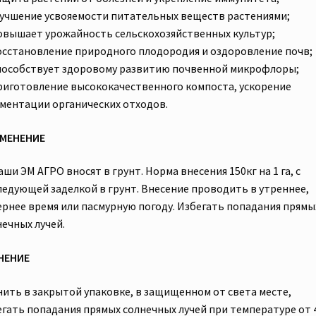
Улучшение усвояемости питательных веществ растениями;
Повышает урожайность сельскохозяйственных культур;
Восстановление природного плодородия и оздоровление почв;
Способствует здоровому развитию почвенной микрофлоры;
Приготовление высококачественного компоста, ускорение
ментации органических отходов.
МЕНЕНИЕ
ши ЭМ АГРО вносят в грунт. Норма внесения 150кг на 1 га, с
едующей заделкой в ​​грунт. Внесение проводить в утреннее,
ернее время или пасмурную погоду. Избегать попадания прямы
нечных лучей.
НЕНИЕ
нить в закрытой упаковке, в защищенном от света месте,
егать попадания прямых солнечных лучей при температуре от 