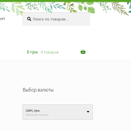
Искать:
Поиск
унт
0
грн.
0 товаров
Выбор валюты
UAH, грн.
Ukrainian hryvnia