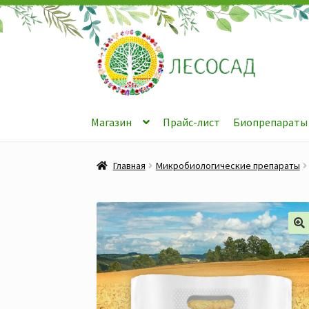
Перейти
Перейти
к
к
навигации
содержимому
Магазин
Прайс-лист
Биопрепараты
Главная
Микробиологические препараты