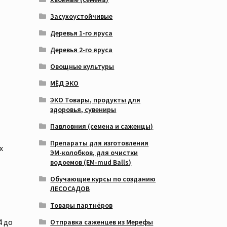
Засухоустойчивые
Деревья 1-го яруса
Деревья 2-го яруса
Овощные культуры
МЁД ЭКО
ЭКО Товары, продукты для
здоровья, сувениры
Павловния (семена и саженцы)
Препараты для изготовления
х
ЭМ-колобков, для очистки
водоемов (EM-mud Balls)
Обучающие курсы по созданию
ЛЕСОСАДОВ
Товары партнёров
4 до
Отправка саженцев из Мерефы