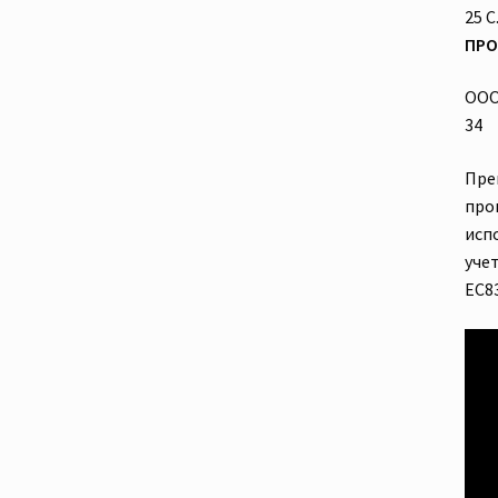
25 С
ПРО
ООО 
34
Пре
про
исп
уче
ЕС83