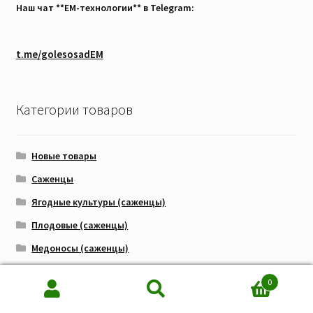
Наш чат **EM-технологии** в Telegram:
t.me/golesosadEM
Категории товаров
Новые товары
Саженцы
Ягодные культуры (саженцы)
Плодовые (саженцы)
Медоносы (саженцы)
Орехоплодные (саженцы)
0
Хвойные (саженцы)
Искать:
Поиск