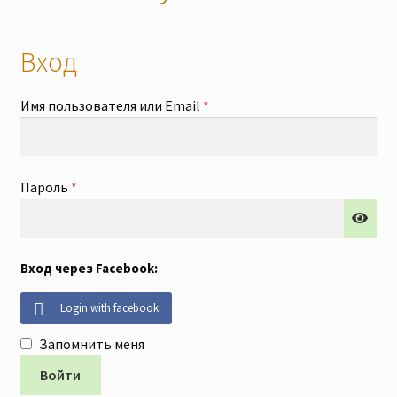
Наши мероприятия, Акции
Вход
Контакты
Обязательно
Имя пользователя или Email
*
Корзина
Оформление заказа
Обязательно
Пароль
*
Оплата и доставка
Вход через Facebook:
Мой аккаунт
Login with facebook
Отправить сообщение
Запомнить меня
Мы в соцсетях
Войти