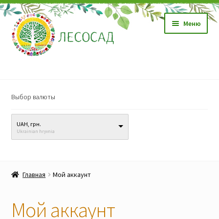
Перейти
Перейти
Меню
к
к
навигации
содержимому
Магазин
Выбор валюты
Саженцы
UAH, грн.
Семена
Ukrainian hryvnia
Развер
Видео, обучение
вложен
Главная
Мой аккаунт
меню
Прайс-лист
Мой аккаунт
Биопрепараты