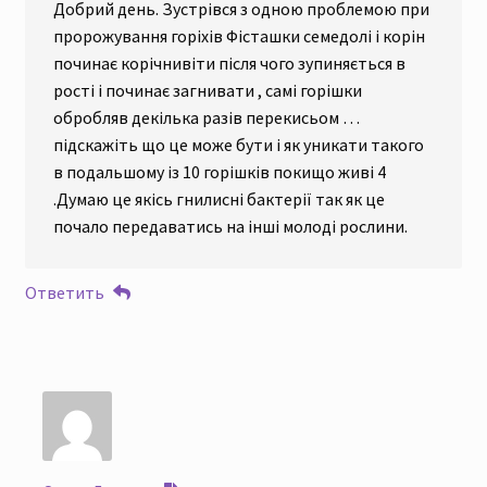
Добрий день. Зустрівся з одною проблемою при
пророжування горіхів Фісташки семедолі і корін
починає корічнивіти після чого зупиняється в
рості і починає загнивати , самі горішки
обробляв декілька разів перекисьом …
підскажіть що це може бути і як уникати такого
в подальшому із 10 горішків покищо живі 4
.Думаю це якісь гнилисні бактерії так як це
почало передаватись на інші молоді рослини.
Ответить