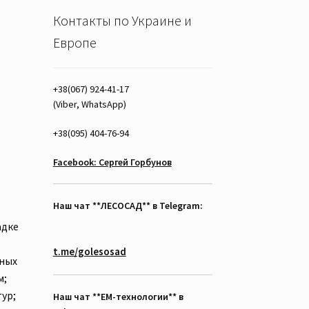
Контакты по Украине и
Европе
+38(067) 924-41-17
(Viber, WhatsApp)
+38(095) 404-76-94
Facebook: Сергей Горбунов
Наш чат **ЛЕСОСАД** в Telegram:
адке
t.me/golesosad
щных
м;
ур;
Наш чат **EM-технологии** в