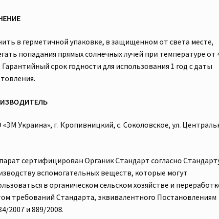
НЕНИЕ
нить в герметичной упаковке, в защищенном от света месте,
егать попадания прямых солнечных лучей при температуре от 
. Гарантийный срок годности для использования 1 год с даты
отовления.
ИЗВОДИТЕЛЬ
«ЭМ Украина», г. Кропивницкий, с. Соколовское, ул. Централь
парат сертифицирован Органик Стандарт согласно Стандарт
изводству вспомогательных веществ, которые могут
ользоваться в органическом сельском хозяйстве и переработке
том требований Стандарта, эквивалентного Постановлениям
4/2007 и 889/2008.