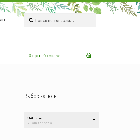
Искать:
Поиск
унт
0
грн.
0 товаров
Выбор валюты
UAH, грн.
Ukrainian hryvnia