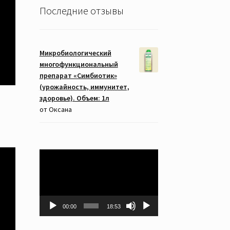
Последние отзывы
Микробиологический
многофункциональный
препарат «Симбиотик»
(урожайность, иммунитет,
здоровье). Объем: 1л
от Оксана
Видеоплеер
00:00
18:53