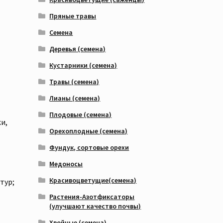
Пряные травы
Семена
Деревья (семена)
Кустарники (семена)
Травы (семена)
Лианы (семена)
Плодовые (семена)
и,
Орехоплодные (семена)
Фундук, сортовые орехи
Медоносы
Красивоцветущие(семена)
тур;
Растения-Азотфиксаторы
(улучшают качество почвы)
Хвойные (семена)