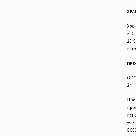
ХРА
Хра
изб
25 С
изг
ПРО
ООО 
34.
Пре
про
исп
уче
ЕС83