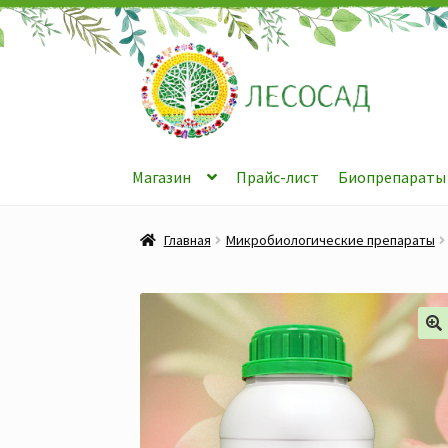
Перейти
Перейти
к
к
навигации
содержимому
Магазин
Прайс-лист
Биопрепараты
Главная
Микробиологические препараты