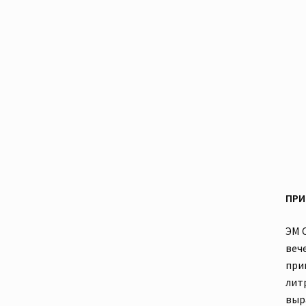
ПРИ
ЭМ 
веч
при
литр
выр