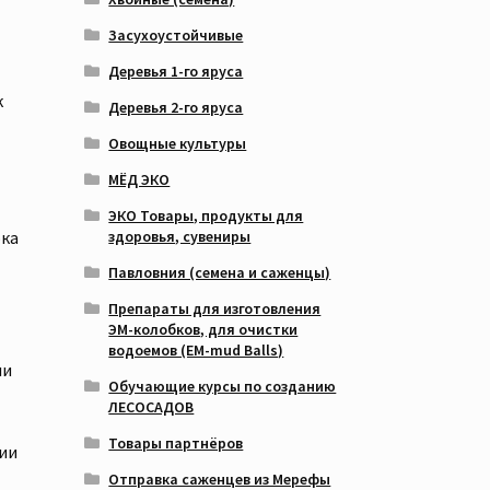
Засухоустойчивые
Деревья 1-го яруса
к
Деревья 2-го яруса
Овощные культуры
МЁД ЭКО
ЭКО Товары, продукты для
здоровья, сувениры
ока
Павловния (семена и саженцы)
Препараты для изготовления
ЭМ-колобков, для очистки
водоемов (EM-mud Balls)
ли
Обучающие курсы по созданию
ЛЕСОСАДОВ
Товары партнёров
гии
Отправка саженцев из Мерефы