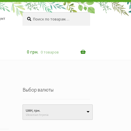
Искать:
Поиск
унт
0
грн.
0 товаров
Выбор валюты
UAH, грн.
Ukrainian hryvnia