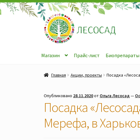
Перейти
Перейти
к
к
навигации
содержимому
Магазин
Прайс-лист
Биопрепараты
Главная
Акции, проекты
Посадка «Лесоса
Опубликовано
28.11.2020
от
Ольга Лесосад
—
Ос
Посадка «Лесосада
Мерефа, в Харько