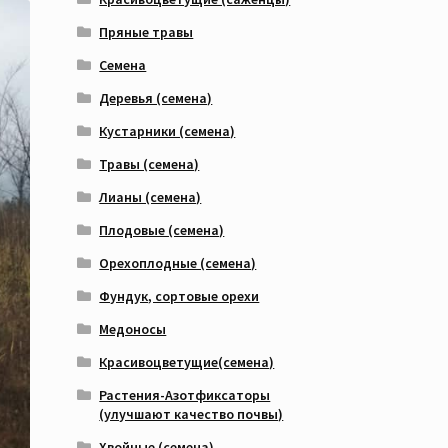
Пряные травы
Семена
Деревья (семена)
Кустарники (семена)
Травы (семена)
Лианы (семена)
Плодовые (семена)
Орехоплодные (семена)
Фундук, сортовые орехи
Медоносы
Красивоцветущие(семена)
Растения-Азотфиксаторы
(улучшают качество почвы)
Хвойные (семена)