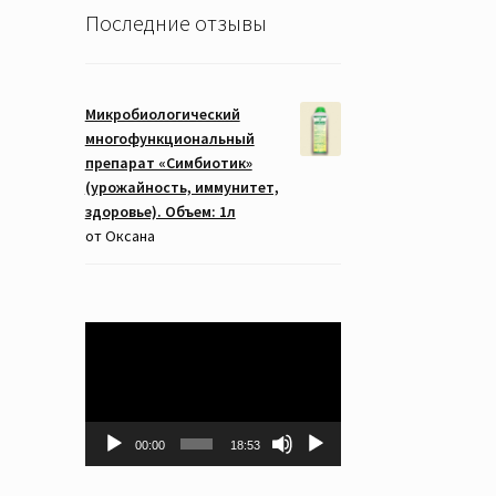
Последние отзывы
Микробиологический
многофункциональный
препарат «Симбиотик»
(урожайность, иммунитет,
здоровье). Объем: 1л
от Оксана
Видеоплеер
00:00
18:53