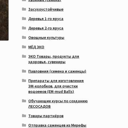
Засухоустойчивые
Деревья 1-го яруса
Деревья 2-го яруса
Овощные культуры
МЁД ЭКО
ЭКО Товары, продукты для
здоровья, сувениры
Павловния (семена и саженцы)
Препараты для изготовления
ЭМ-колобков, для очистки
водоемов (EM-mud Balls)
Обучающие курсы по созданию
ЛЕСОСАДОВ
Товары партнёров
Отправка саженцев из Мерефы