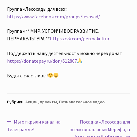
Группа «Лесосады для всех»
https://www.facebook.com/groups/lesosad/
Группа «** МИР. УСТОЙЧИВОЕ РАЗВИТИЕ.
ПЕРМАКУЛЬТУРА **
https://vk.com/permakultur
Поддержать нашу деятельность можно через донат
https://donatepay.ru/don/612807
Будьте счастливы!
Рубрики:
Акции, проекты
,
Познавательное видео
Навигация
Предыдущая
Следующая
Мы открыли канал на
Посадка «Лесосада для
запись:
запись:
Телеграмме!
всех» вдоль реки Мерефа, в
по
Харьковской области.