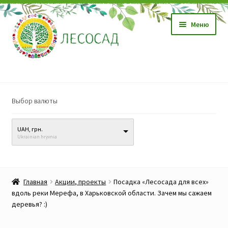
Перейти
Перейти
Меню
к
к
навигации
содержимому
Магазин
Выбор валюты
Саженцы
UAH, грн.
Семена
Ukrainian hryvnia
Развер
Видео, обучение
вложен
Главная
Акции, проекты
Посадка «Лесосада для всех»
меню
Прайс-лист
вдоль реки Мерефа, в Харьковской области. Зачем мы сажаем
деревья? :)
Биопрепараты