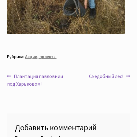
Рубрика:
Акции, проекты
Навигация
Предыдущая
Следующая
Плантация павловнии
Съедобный лес!
запись:
запись:
под Харьковом!
по
записям
Добавить комментарий