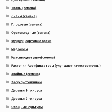
Травы (семена)
Лианы (семена)
Плодовые (семена)
Орехоплодные (семена)
Фундук, сортовые орехи
Медоносы
Красивоцветущие(семена)
Растения-Азотфиксаторы (улучшают качество почвы)
Хвойные (семена)
Засухоустойчивые
Деревья 1-го яруса
Деревья 2-го яруса
Овощные культуры