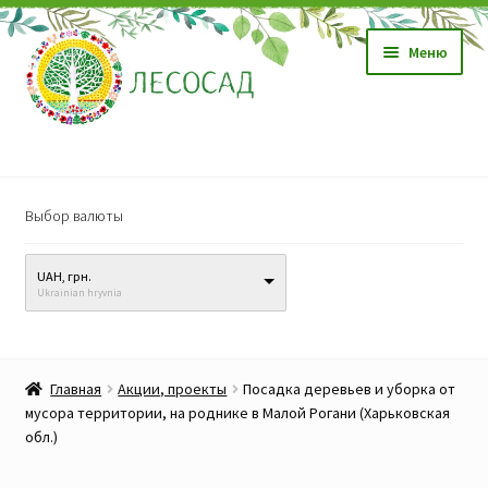
Перейти
Перейти
Меню
к
к
навигации
содержимому
Магазин
Выбор валюты
Саженцы
UAH, грн.
Семена
Ukrainian hryvnia
Развер
Видео, обучение
вложен
Главная
Акции, проекты
Посадка деревьев и уборка от
меню
Прайс-лист
мусора территории, на роднике в Малой Рогани (Харьковская
обл.)
Биопрепараты