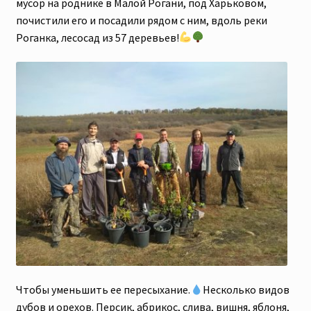
мусор на роднике в Малой Рогани, под Харьковом,
Скидки
почистили его и посадили рядом с ним, вдоль реки
Роганка, лесосад из 57 деревьев!
Чтобы уменьшить ее пересыхание.
Несколько видов
дубов и орехов. Персик, абрикос, слива, вишня, яблоня,