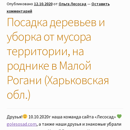
Опубликовано
12.10.2020
от
Ольга Лесосад
—
Оставить
Наши мероприятия, Акции
комментарий
Посадка деревьев и
Контакты
уборка от мусора
Корзина
территории, на
Оформление заказа
роднике в Малой
Оплата и доставка
Рогани (Харьковская
обл.)
Мой аккаунт
Отправить сообщение
Друзья!
10.10.2020г наша команда сайта «Лесосад»
Мы в соцсетях
golesosad.com
, а также наши друзья и знакомые убрали