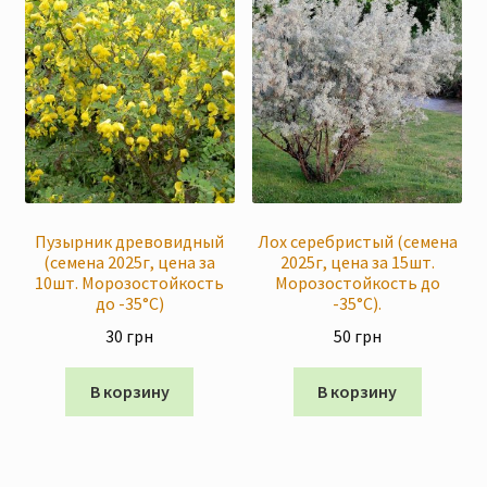
Пузырник древовидный
Лох серебристый (семена
(семена 2025г, цена за
2025г, цена за 15шт.
10шт. Морозостойкость
Морозостойкость до
до -35°C)
-35°C).
30
грн
50
грн
В корзину
В корзину