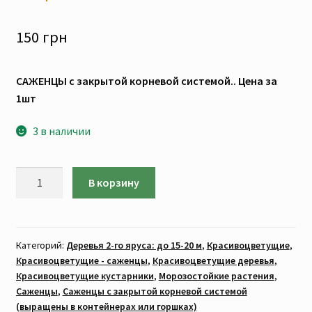
150
грн
САЖЕНЦЫ с закрытой корневой системой.. Цена за
1шт
3 в наличии
Количество
В корзину
товара
Магнолия
обратнояйцевидная
(САЖЕНЦЫ.
Категорий:
Деревья 2-го яруса: до 15-20 м
,
Красивоцветущие
,
Красивоцветущие - саженцы
,
Красивоцветущие деревья
,
Цена
Красивоцветущие кустарники
,
Морозостойкие растения
,
за
Саженцы
,
Саженцы с закрытой корневой системой
1шт)
(выращены в контейнерах или горшках)