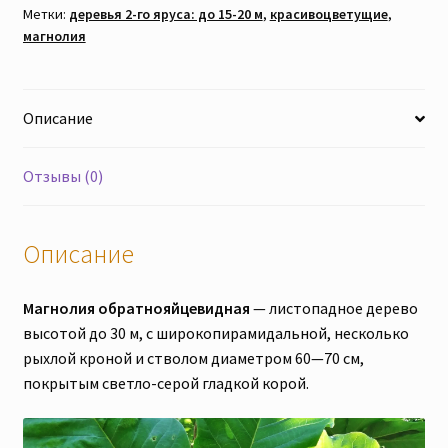
с
Метки:
деревья 2-го яруса: до 15-20 м
,
красивоцветущие
,
закрытой
магнолия
корневой
системой.
Описание
Отзывы (0)
Описание
Магнолия обратнояйцевидная
— листопадное дерево
высотой до 30 м, с широкопирамидальной, несколько
рыхлой кроной и стволом диаметром 60—70 см,
покрытым светло-серой гладкой корой.