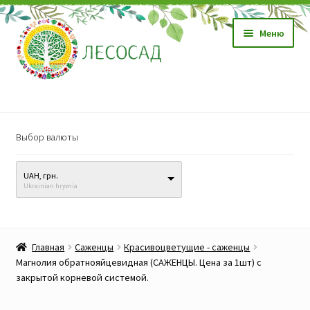
Перейти
Перейти
Меню
к
к
навигации
содержимому
Магазин
Выбор валюты
Саженцы
UAH, грн.
Семена
Ukrainian hryvnia
Развер
Видео, обучение
вложен
Главная
Саженцы
Красивоцветущие - саженцы
меню
Прайс-лист
Магнолия обратнояйцевидная (САЖЕНЦЫ. Цена за 1шт) с
закрытой корневой системой.
Биопрепараты