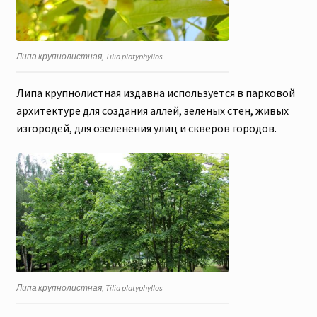
Липа крупнолистная, Tilia platyphyllos
Липа крупнолистная издавна используется в парковой
архитектуре для создания аллей, зеленых стен, живых
изгородей, для озеленения улиц и скверов городов.
Липа крупнолистная, Tilia platyphyllos