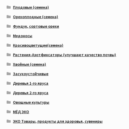
Плодовые (семена)
Орехоплодные (семена)
Фундук, сортовые орехи
Медоносы
Красивоцветущие(семена)
Растения-Азотфиксаторы (улучшают качество почвы)
Хвойные (семена)
Засухоустойчивые
Деревья 1-го яруса
Деревья 2-го яруса
Овощные культуры
МЁД ЭКО
ЭКО Товары, продукты для здоровья, сувениры