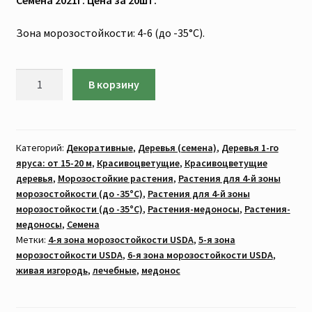
Зона морозостойкости: 4-6 (до -35°C).
Количество
В корзину
товара
Липа
крупнолистная,
широколистная
Категорий:
Декоративные
,
Деревья (семена)
,
Деревья 1-го
яруса: от 15-20 м
,
Красивоцветущие
,
Красивоцветущие
(Семена
деревья
,
Морозостойкие растения
,
Растения для 4-й зоны
2021г.
морозостойкости (до -35°C)
,
Растения для 4-й зоны
Цена
морозостойкости (до -35°C)
,
Растения-медоносы
,
Растения-
за
медоносы
,
Семена
20шт.
Метки:
4-я зона морозостойкости USDA
,
5-я зона
Морозостойкость
морозостойкости USDA
,
6-я зона морозостойкости USDA
,
до
живая изгородь
,
лечебные
,
медонос
-35°C)