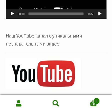
00:00
18:53
Наш YouTube канал с уникальными
познавательными видео
0
Искать:
Поиск
© Лесосад - 2026