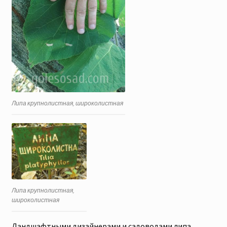
Липа крупнолистная, широколистная
Липа крупнолистная,
широколистная
Ландшафтными дизайнерами и садоводами липа