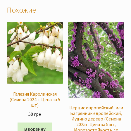
Похожие
Галезия Каролинская
(Семена 2024 г. Цена за 5
шт)
Церцис европейский, или
Багрянник европейский,
50
грн
Иудино дерево (Семена
2025г. Цена за 5шт,
В корзину
Морозостойкость до