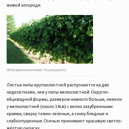
живой изгороди.
Липа крупнолистная, Tilia platyphyllos
Листья липы крупнолистной распускаются на две
недели позже, чем у липы мелколистной. Округло-
яйцевидной формы, размером намного больше, нежели
у мелколистной (около 14см) с мелко зазубренными
краями, сверху темно-зеленые, а снизу бледные и
слабоопушенные. Осенью принимают красивую светло-
жёлтую окраску.