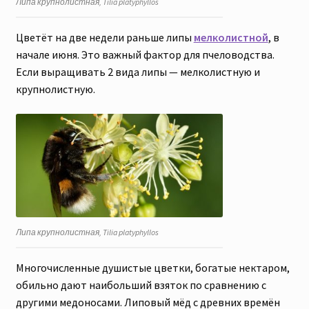
Липа крупнолистная, Tilia platyphyllos
Цветёт на две недели раньше липы
мелколистной
, в
начале июня. Это важный фактор для пчеловодства.
Если выращивать 2 вида липы — мелколистную и
крупнолистную.
Липа крупнолистная, Tilia platyphyllos
Многочисленные душистые цветки, богатые нектаром,
обильно дают наибольший взяток по сравнению с
другими медоносами. Липовый мёд с древних времён