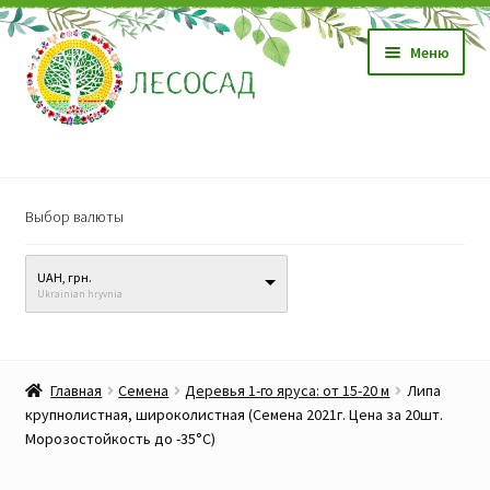
Перейти
Перейти
Меню
к
к
навигации
содержимому
Магазин
Выбор валюты
Саженцы
UAH, грн.
Семена
Ukrainian hryvnia
Развер
Видео, обучение
вложен
Главная
Семена
Деревья 1-го яруса: от 15-20 м
Липа
меню
Прайс-лист
крупнолистная, широколистная (Семена 2021г. Цена за 20шт.
Морозостойкость до -35°C)
Биопрепараты