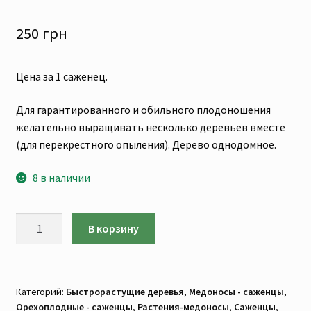
250
грн
Цена за 1 саженец.
Для гарантированного и обильного плодоношения
желательно выращивать несколько деревьев вместе
(для перекрестного опыления). Дерево однодомное.
8 в наличии
Количество
В корзину
товара
Каштан
посевной,
съедобный
Категорий:
Быстрорастущие деревья
,
Медоносы - саженцы
,
Орехоплодные - саженцы
,
Растения-медоносы
,
Саженцы
,
(САЖЕНЦЫ.