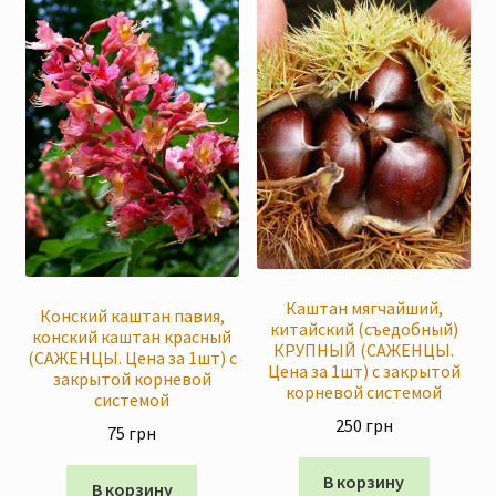
Каштан мягчайший,
Конский каштан павия,
китайский (съедобный)
конский каштан красный
КРУПНЫЙ (САЖЕНЦЫ.
(САЖЕНЦЫ. Цена за 1шт) с
Цена за 1шт) с закрытой
закрытой корневой
корневой системой
системой
250
грн
75
грн
В корзину
В корзину