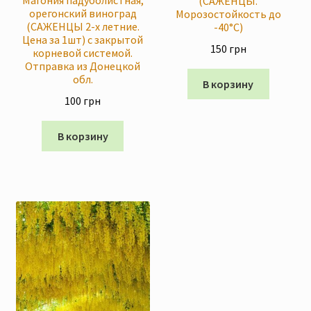
Магония падуболистная,
(САЖЕНЦЫ.
орегонский виноград
Морозостойкость до
(САЖЕНЦЫ 2-х летние.
-40°C)
Цена за 1шт) с закрытой
150
грн
корневой системой.
Отправка из Донецкой
обл.
В корзину
100
грн
В корзину