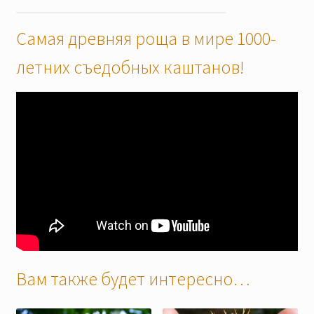
Самая древняя роща в мире 1000-
летних съедобных каштанов!
Вам также будет интересно…