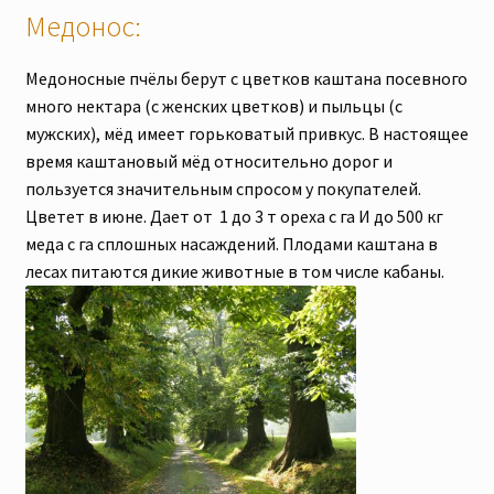
Медонос:
Медоносные пчёлы берут с цветков каштана посевного
много нектара (с женских цветков) и пыльцы (с
мужских), мёд имеет горьковатый привкус. В настоящее
время каштановый мёд относительно дорог и
пользуется значительным спросом у покупателей.
Цветет в июне. Дает от 1 до 3 т ореха с га И до 500 кг
меда с га сплошных насаждений. Плодами каштана в
лесах питаются дикие животные в том числе кабаны.