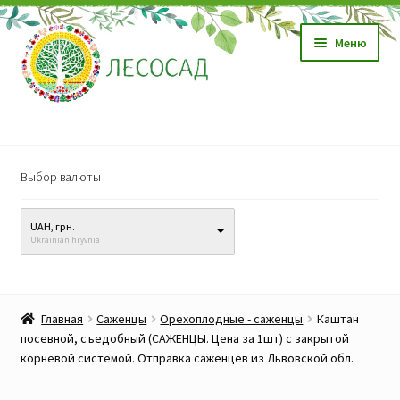
Перейти
Перейти
Меню
к
к
навигации
содержимому
Магазин
Выбор валюты
Саженцы
UAH, грн.
Семена
Ukrainian hryvnia
Развер
Видео, обучение
вложен
Главная
Саженцы
Орехоплодные - саженцы
Каштан
меню
Прайс-лист
посевной, съедобный (САЖЕНЦЫ. Цена за 1шт) с закрытой
корневой системой. Отправка саженцев из Львовской обл.
Биопрепараты