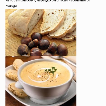
«вторым хлебом», нередко он спасал население от
голода.