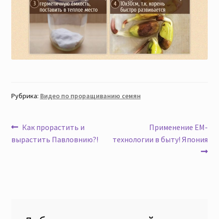
Скидки
Рубрика:
Видео по проращиванию семян
Навигация
Предыдущая
Следующая
Как прорастить и
Применение ЕМ-
запись:
запись:
вырастить Павловнию?!
технологии в быту! Япония
по
записям