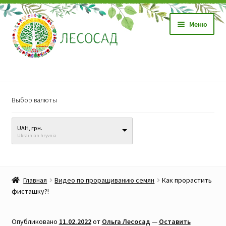
Перейти
Перейти
Меню
к
к
навигации
содержимому
Магазин
Выбор валюты
Саженцы
UAH, грн.
Семена
Ukrainian hryvnia
Развер
Видео, обучение
вложен
Главная
Видео по проращиванию семян
Как прорастить
меню
Прайс-лист
фисташку?!
Биопрепараты
Опубликовано
11.02.2022
от
Ольга Лесосад
—
Оставить