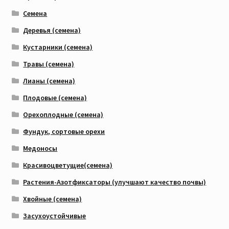
Семена
Деревья (семена)
Кустарники (семена)
Травы (семена)
Лианы (семена)
Плодовые (семена)
Орехоплодные (семена)
Фундук, сортовые орехи
Медоносы
Красивоцветущие(семена)
Растения-Азотфиксаторы (улучшают качество почвы)
Хвойные (семена)
Засухоустойчивые