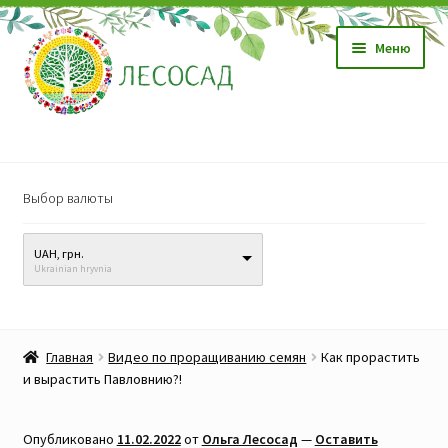
Перейти
Перейти
Меню
к
к
навигации
содержимому
Магазин
Выбор валюты
Саженцы
UAH, грн.
Семена
Ukrainian hryvnia
Развер
Видео, обучение
вложен
Главная
Видео по проращиванию семян
Как прорастить
меню
Прайс-лист
и вырастить Павловнию?!
Биопрепараты
Опубликовано
11.02.2022
от
Ольга Лесосад
—
Оставить