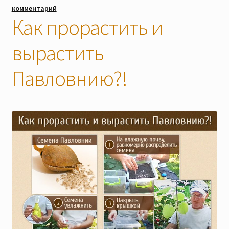
комментарий
Наши мероприятия, Акции
Как прорастить и
вырастить
Контакты
Павловнию?!
Корзина
Оформление заказа
Оплата и доставка
Мой аккаунт
Отправить сообщение
Мы в соцсетях