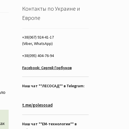
Контакты по Украине и
Европе
х
+38(067) 924-41-17
(Viber, WhatsApp)
+38(095) 404-76-94
Facebook: Сергей Горбунов
Наш чат **ЛЕСОСАД** в Telegram:
ало
t.me/golesosad
ках
Наш чат **EM-технологии** в