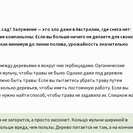
ад? Залужение — это зло даже в Австралии, где снега нет:
ие компаньоны. Если вы больше ничего не делаете для свои
й как минимум до линии полива, урожайность значительно
жду деревьями и вокруг них гербицидами. Органические
 мульчу, чтобы травы не было. Однако даже под деревом
лжно быть травы. Если вы пытаетесь убрать траву путем
сколько деревьев, чтобы иметь постоянную работу. Если вы
 нужно найти способ, чтобы трава не задавила их. Слишком м
 не загорится, а просто засохнет. Кольцо мульчи шириной в
льше вреда, чем пользы. Дерево питается не там, а на кончи