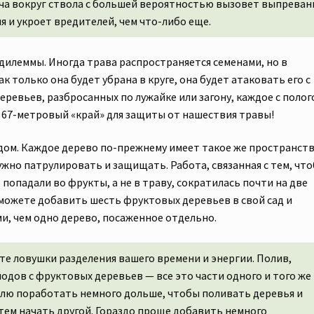
ьча вокруг ствола с большей вероятностью вызовет выпреван
 и укроет вредителей, чем что-либо еще.
илеммы. Иногда трава распространяется семенами, но в
 только она будет убрана в круге, она будет атаковать его с
ревьев, разбросанных по лужайке или загону, каждое с полог
 67-метровый «край» для защиты от нашествия травы!
дом. Каждое дерево по-прежнему имеет такое же пространств
ужно патрулировать и защищать. Работа, связанная с тем, чт
 попадали во фрукты, а не в траву, сократилась почти на две
ы можете добавить шесть фруктовых деревьев в свой сад и
ми, чем одно дерево, посаженное отдельно.
те ловушки разделения вашего времени и энергии. Полив,
лодов с фруктовых деревьев — все это части одного и того же
елю поработать немного дольше, чтобы поливать деревья и
атем начать другой. Гораздо проще добавить немного