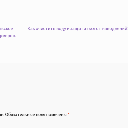
Следующая
льское
Как очистить воду и защититься от наводнений?
запись:
ермеров.
й
н.
Обязательные поля помечены
*