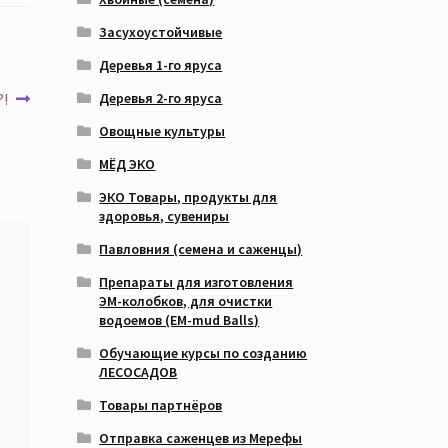
Засухоустойчивые
Деревья 1-го яруса
!
Деревья 2-го яруса
Овощные культуры
МЁД ЭКО
ЭКО Товары, продукты для
здоровья, сувениры
Павловния (семена и саженцы)
Препараты для изготовления
ЭМ-колобков, для очистки
водоемов (EM-mud Balls)
Обучающие курсы по созданию
ЛЕСОСАДОВ
Товары партнёров
Отправка саженцев из Мерефы