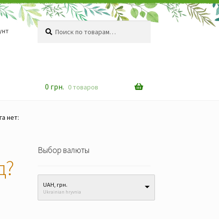
Искать:
Поиск
унт
0
грн.
0 товаров
а нет:
Выбор валюты
д?
UAH, грн.
Ukrainian hryvnia