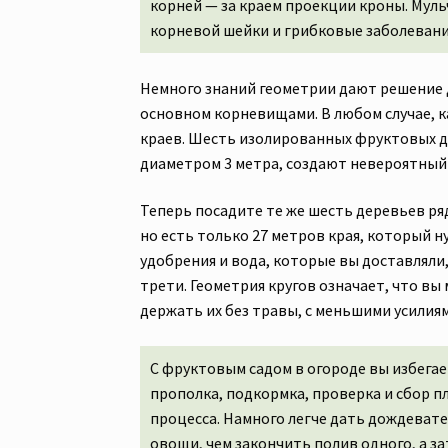
корней — за краем проекции кроны. Мул
корневой шейки и грибковые заболевания
Немного знаний геометрии дают решение д
основном корневищами. В любом случае, как
краев. Шесть изолированных фруктовых де
диаметром 3 метра, создают невероятный
Теперь посадите те же шесть деревьев ря
но есть только 27 метров края, который н
удобрения и вода, которые вы доставляли,
трети. Геометрия кругов означает, что в
держать их без травы, с меньшими усилия
С фруктовым садом в огороде вы избегае
прополка, подкормка, проверка и сбор п
процесса. Намного легче дать дождеват
овощи, чем закончить полив одного, а з