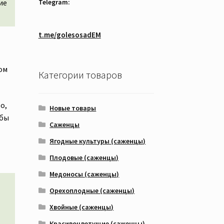
Telegram:
ие
t.me/golesosadEM
ом
Категории товаров
о,
Новые товары
обы
Саженцы
Ягодные культуры (саженцы)
Плодовые (саженцы)
Медоносы (саженцы)
Орехоплодные (саженцы)
Хвойные (саженцы)
Красивоцветущие (саженцы)