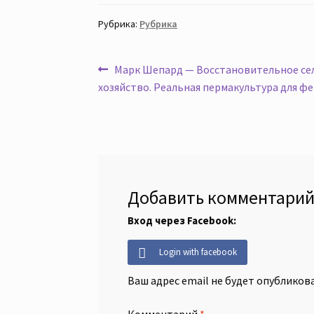
Рубрика:
Рубрика
Навигация
Предыдущая
Марк Шепард — Восстановительное се
запись:
хозяйство. Реальная пермакультура для ф
по
записям
Добавить комментари
Вход через Facebook:
Login with facebook
Ваш адрес email не будет опубликова