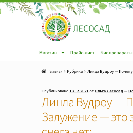
Перейти
Перейти
к
к
навигации
содержимому
Магазин
Прайс-лист
Биопрепараты
Главная
Рубрика
Линда Вудроу — Почему 
Опубликовано
13.12.2021
от
Ольга Лесосад
—
Ос
Линда Вудроу — П
Залужение — это з
снега нет: