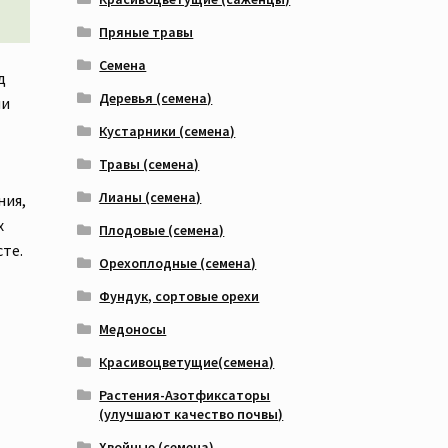
Пряные травы
Семена
д
Деревья (семена)
ми
Кустарники (семена)
Травы (семена)
Лианы (семена)
ния,
х
Плодовые (семена)
те.
Орехоплодные (семена)
Фундук, сортовые орехи
Медоносы
Красивоцветущие(семена)
Растения-Азотфиксаторы
(улучшают качество почвы)
Хвойные (семена)