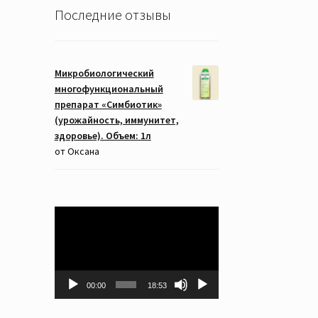
Последние отзывы
Микробиологический
многофункциональный
препарат «Симбиотик»
(урожайность, иммунитет,
здоровье). Объем: 1л
от Оксана
Видеоплеер
00:00
18:53