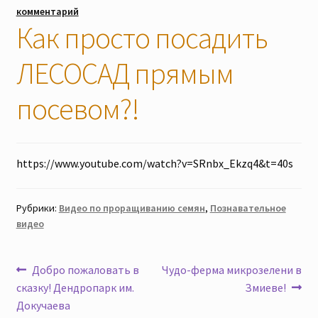
комментарий
Наши мероприятия, Акции
Как просто посадить
ЛЕСОСАД прямым
Контакты
посевом?!
Корзина
Оформление заказа
https://www.youtube.com/watch?v=SRnbx_Ekzq4&t=40s
Оплата и доставка
Рубрики:
Видео по проращиванию семян
,
Познавательное
Мой аккаунт
видео
Отправить сообщение
Навигация
Предыдущая
Следующая
Добро пожаловать в
Чудо-ферма микрозелени в
запись:
запись:
сказку! Дендропарк им.
Змиеве!
по
Мы в соцсетях
Докучаева