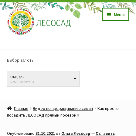
Перейти
Перейти
Меню
к
к
навигации
содержимому
Магазин
Выбор валюты
Саженцы
UAH, грн.
Семена
Ukrainian hryvnia
Развер
Видео, обучение
вложен
Главная
Видео по проращиванию семян
Как просто
меню
Прайс-лист
посадить ЛЕСОСАД прямым посевом?!
Биопрепараты
Опубликовано
31.10.2021
от
Ольга Лесосад
—
Оставить