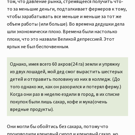
том, что давление рынка, стремящееся получить что-
то за меньшие деньги, подталкивает фермеров к тому,
чтобы зарабатывать все меньше и меньше за тот же
объем работы (или больше). Во времена дедушки дела
шли экономически плохо. Времена были настолько
плохи, что это назвали Великой депрессией. Этот
ярлык не был беспочвенным.
Однако, имея всего 60 акров(24 га) земли и упряжку
из двух лошадей, мой дед смог вырастить шестерых
детей и отправить половину из них в колледж. (До
того однако же, как он разорился и потерял ферму.)
Когда они раз в неделю ездили в город, в их списке
покупок были лишь сахар, кофе и мука(очень
вредные продукты).
Они могли бы обойтись без сахара, потому что
производили кленовый сироп и кленовый сахар, но