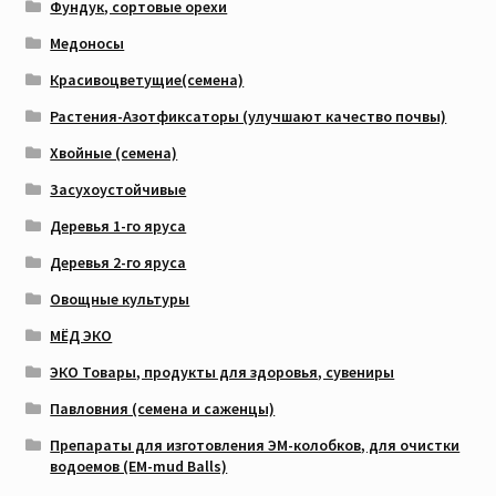
Фундук, сортовые орехи
Медоносы
Красивоцветущие(семена)
Растения-Азотфиксаторы (улучшают качество почвы)
Хвойные (семена)
Засухоустойчивые
Деревья 1-го яруса
Деревья 2-го яруса
Овощные культуры
МЁД ЭКО
ЭКО Товары, продукты для здоровья, сувениры
Павловния (семена и саженцы)
Препараты для изготовления ЭМ-колобков, для очистки
водоемов (EM-mud Balls)