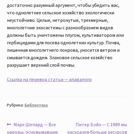
достаточно разумный аргумент, чтобы убедить вас,
что однолетнее сельское хозяйство экологически
неустойчиво. Целые, нетронутые, трехмерные,
многолетние экосистемы с разнообразием видов
должны быть уничтожены плугом, культиватором или
гербицидами для посева однолетних культур. Почва,
лишенная многолетнего покрова, уносится ветром и
смывается дождем. Злаковое сельское хозяйство
разрушает верхний слой почвы.
Ссылка на перевод статьи — anagaminx
Рубрика:
Библиотека
Навигация
Предыдущая
Следующая
Марк Шепард — Все
Питер Бэйн — С 1989 мы
запись:
запись:
народы, основывавшие
расходуем больше ресурсов