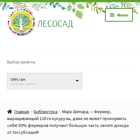
Перейти
Перейти
Меню
к
к
навигации
содержимому
Магазин
Выбор валюты
Саженцы
UAH, грн.
Семена
Ukrainian hryvnia
Развер
Видео, обучение
вложен
Главная
Библиотека
Марк Шепард — Фермер,
меню
Прайс-лист
выращивающий 120 га кукурузы, даже не может прокормить
себя! 80% фермеров получают большую часть своего дохода
от госсубсидий!
Биопрепараты