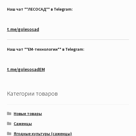
Наш чат **ЛЕСОСАД** в Telegram:
t.me/golesosad
Наш чат **EM-технологии** в Telegram:
t.me/golesosadEM
Категории товаров
Новые товары
Саженцы
Ягодные культуры (саженцы)