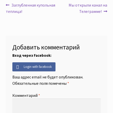
Навигация
Предыдущая
Следующая
Заглубленная купольная
Мы открыли канал на
запись:
запись:
теплица!
Телеграмме!
по
записям
Добавить комментарий
Вход через Facebook:
Login with facebook
Ваш адрес email не будет опубликован.
Обязательные поля помечены
*
Комментарий
*