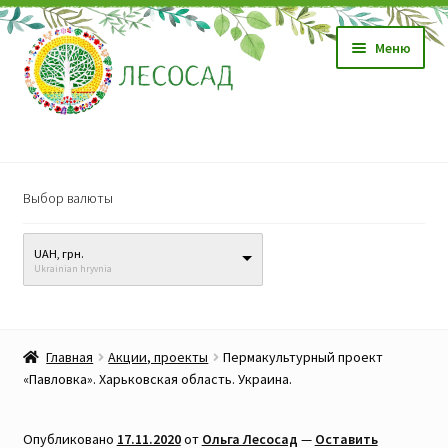
Перейти
Перейти
Меню
к
к
навигации
содержимому
Магазин
Выбор валюты
Саженцы
UAH, грн.
Семена
Ukrainian hryvnia
Развер
Видео, обучение
вложен
Главная
Акции, проекты
Пермакультурный проект
меню
Прайс-лист
«Павловка». Харьковская область. Украина.
Биопрепараты
Опубликовано
17.11.2020
от
Ольга Лесосад
—
Оставить