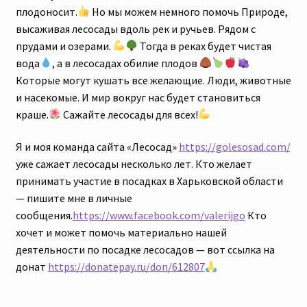
плодоносит.
Но мы можем немного помочь Природе,
высаживая лесосады вдоль рек и ручьев. Рядом с
прудами и озерами.
Тогда в реках будет чистая
вода
, а в лесосадах обилие плодов
Которые могут кушать все желающие. Люди, животные
и насекомые. И мир вокруг нас будет становиться
краше.
Сажайте лесосады для всех!
Я и моя команда сайта «Лесосад»
https://golesosad.com/
уже сажает лесосады несколько лет. Кто желает
принимать участие в посадках в Харьковской области
— пишите мне в личные
сообщения.
https://www.facebook.com/valerijgo
Кто
хочет и может помочь материально нашей
деятельности по посадке лесосадов — вот ссылка на
донат
https://donatepay.ru/don/612807