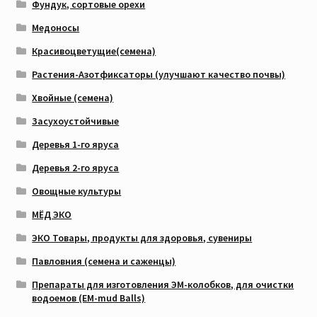
Фундук, сортовые орехи
Медоносы
Красивоцветущие(семена)
Растения-Азотфиксаторы (улучшают качество почвы)
Хвойные (семена)
Засухоустойчивые
Деревья 1-го яруса
Деревья 2-го яруса
Овощные культуры
МЁД ЭКО
ЭКО Товары, продукты для здоровья, сувениры
Павловния (семена и саженцы)
Препараты для изготовления ЭМ-колобков, для очистки
водоемов (EM-mud Balls)