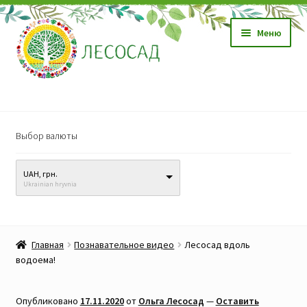
Перейти
Перейти
Меню
к
к
навигации
содержимому
Магазин
Выбор валюты
Саженцы
UAH, грн.
Семена
Ukrainian hryvnia
Развер
Видео, обучение
вложен
Главная
Познавательное видео
Лесосад вдоль
меню
Прайс-лист
водоема!
Биопрепараты
Опубликовано
17.11.2020
от
Ольга Лесосад
—
Оставить