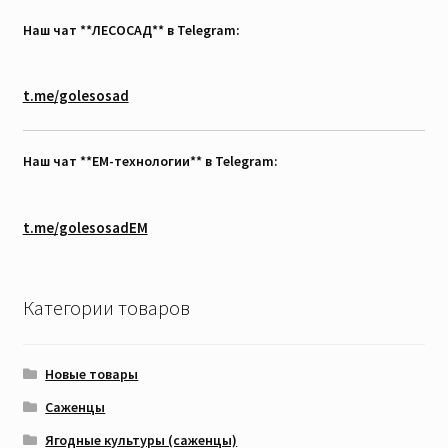
Наш чат **ЛЕСОСАД** в Telegram:
t.me/golesosad
Наш чат **EM-технологии** в Telegram:
t.me/golesosadEM
Категории товаров
Новые товары
Саженцы
Ягодные культуры (саженцы)