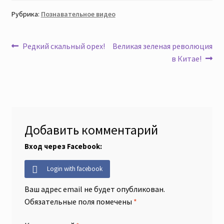
Рубрика:
Познавательное видео
Навигация
Предыдущая
Следующая
Редкий скальный орех!
Великая зеленая революция
запись:
запись:
в Китае!
по
записям
Добавить комментарий
Вход через Facebook:
Login with facebook
Ваш адрес email не будет опубликован.
Обязательные поля помечены
*