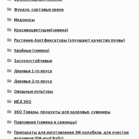
Фундук, сортовые орехи
Медоносы
Красивоцветущие(семена)
Растения-Азотфиксаторы (улучшают качество почвы)
Хвойные (семена)
Засухоустойчивые
Деревья 1-го яруса
Деревья 2-го яруса
Овощные культуры
МЁД ЭКО
ЭКО Товары, продукты для здоровья, сувениры
Павловния (семена и саженцы)
Препараты для изготовления ЭМ-колобков, для очистки
водоемов (EM-mud Balls)