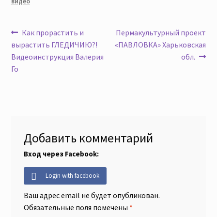
видео
Навигация
Предыдущая
Следующая
Как прорастить и
Пермакультурный проект
запись:
запись:
вырастить ГЛЕДИЧИЮ?!
«ПАВЛОВКА» Харьковская
по
Видеоинструкция Валерия
обл.
записям
Го
Добавить комментарий
Вход через Facebook:
Login with facebook
Ваш адрес email не будет опубликован.
Обязательные поля помечены
*