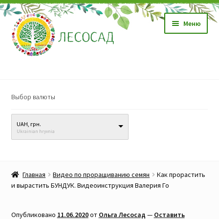
Перейти
Перейти
Меню
к
к
навигации
содержимому
Магазин
Выбор валюты
Саженцы
UAH, грн.
Семена
Ukrainian hryvnia
Развер
Видео, обучение
вложен
Главная
Видео по проращиванию семян
Как прорастить
меню
Прайс-лист
и вырастить БУНДУК. Видеоинструкция Валерия Го
Биопрепараты
Опубликовано
11.06.2020
от
Ольга Лесосад
—
Оставить