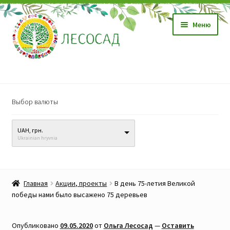
Перейти
Перейти
Меню
к
к
навигации
содержимому
Магазин
Выбор валюты
Саженцы
UAH, грн.
Семена
Ukrainian hryvnia
Развер
Видео, обучение
вложен
Главная
Акции, проекты
В день 75-летия Великой
меню
Прайс-лист
победы нами было высажено 75 деревьев
Биопрепараты
Опубликовано
09.05.2020
от
Ольга Лесосад
—
Оставить