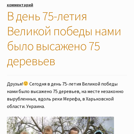
комментарий
Наши мероприятия, Акции
В день 75-летия
Великой победы нами
Контакты
было высажено 75
Корзина
деревьев
Оформление заказа
Оплата и доставка
Друзья!
Сегодня в день 75-летия Великой победы
нами было высажено 75 деревьев, на месте незаконно
Мой аккаунт
вырубленных, вдоль реки Мерефа, в Харьковской
области. Украина.
Отправить сообщение
Мы в соцсетях