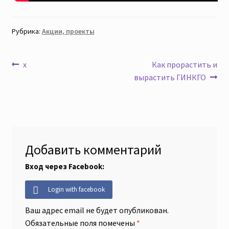
Рубрика:
Акции, проекты
Навигация
Предыдущая
Следующая
x
Как прорастить и
запись:
запись:
вырастить ГИНКГО
по
записям
Добавить комментарий
Вход через Facebook:
Login with facebook
Ваш адрес email не будет опубликован.
Обязательные поля помечены
*