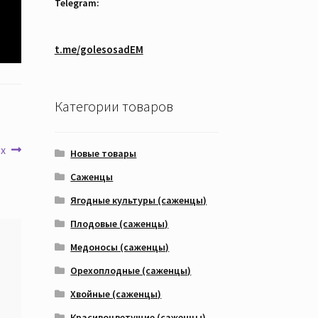
Telegram:
t.me/golesosadEM
Категории товаров
Следующая
x
Новые товары
запись:
Саженцы
Ягодные культуры (саженцы)
Плодовые (саженцы)
Медоносы (саженцы)
Орехоплодные (саженцы)
Хвойные (саженцы)
Красивоцветущие (саженцы)