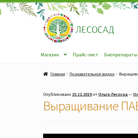
Перейти
Перейти
к
к
навигации
содержимому
Магазин
Прайс-лист
Биопрепараты
Главная
Познавательное видео
Выращива
Опубликовано
15.12.2019
от
Ольга Лесосад
—
Ос
Выращивание ПА