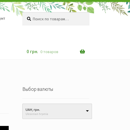
Искать:
Поиск
унт
0
грн.
0 товаров
Выбор валюты
UAH, грн.
Ukrainian hryvnia