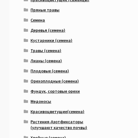
Пряные травы
Семена
Деревья (семена)
Кустарники (семена)
Травы (семена)
Лианы (семена)
Плодовые (семена)
Орехоплодные (семена)
Фундук, сортовые орехи
Медоносы
Красивоцветущие(семена)
Растения-Азотфиксаторы
(улучшают качество почвы)
Хвойные (семена)