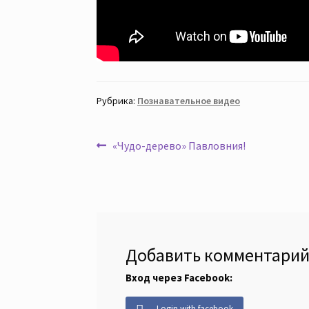
Рубрика:
Познавательное видео
Навигация
Предыдущая
«Чудо-дерево» Павловния!
запись:
по
записям
Добавить комментари
Вход через Facebook:
Login with facebook