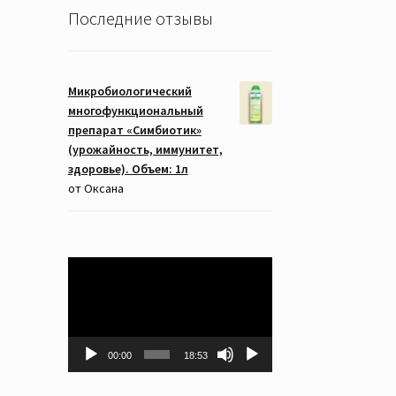
Последние отзывы
Микробиологический
многофункциональный
препарат «Симбиотик»
(урожайность, иммунитет,
здоровье). Объем: 1л
от Оксана
Видеоплеер
00:00
18:53