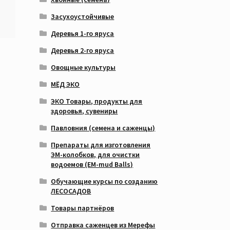
Засухоустойчивые
Деревья 1-го яруса
Деревья 2-го яруса
Овощные культуры
МЁД ЭКО
ЭКО Товары, продукты для
здоровья, сувениры
Павловния (семена и саженцы)
Препараты для изготовления
ЭМ-колобков, для очистки
водоемов (EM-mud Balls)
Обучающие курсы по созданию
ЛЕСОСАДОВ
Товары партнёров
Отправка саженцев из Мерефы