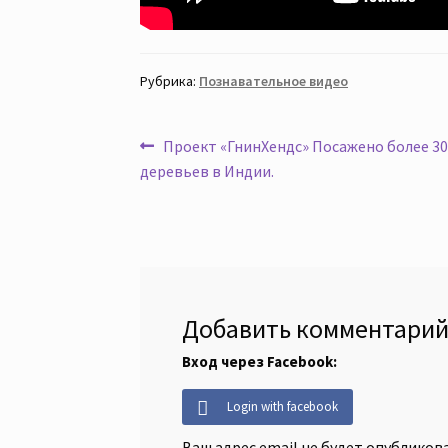
Рубрика:
Познавательное видео
Навигация
Предыдущая
Проект «ГнинХендс» Посажено более 3
запись:
деревьев в Индии.
по
записям
Добавить комментари
Вход через Facebook:
Login with facebook
Ваш адрес email не будет опубликова