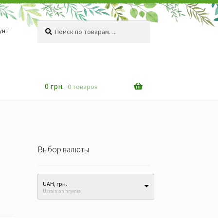
Искать:
Поиск
унт
0
грн.
0 товаров
Выбор валюты
UAH, грн.
Ukrainian hryvnia