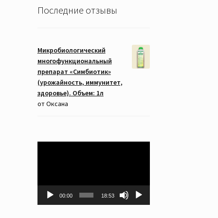
Последние отзывы
Микробиологический
многофункциональный
препарат «Симбиотик»
(урожайность, иммунитет,
здоровье). Объем: 1л
от Оксана
Видеоплеер
00:00
18:53