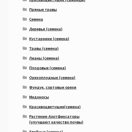
Пряные травы
Семена
Деревья (семена)
Кустарники (семена)
Травы (семена)
Лианы (семена)
Плодовые (семена)
Орехоплодные (семена)
Фундук, сортовые орехи
Медоносы
Красивоцветущие(семена)
Растения-Азотфиксаторы
(улучшают качество почвы)
Хвойные (семена)