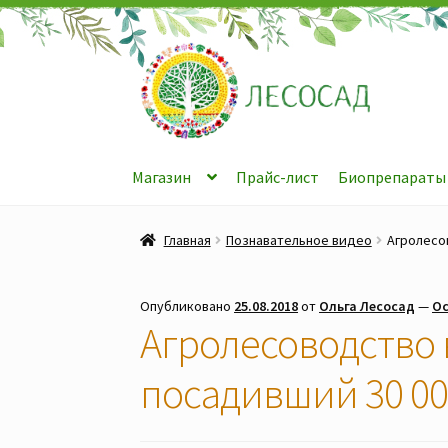
Перейти
Перейти
к
к
навигации
содержимому
Магазин
Прайс-лист
Биопрепараты
Главная
Познавательное видео
Агролесо
Опубликовано
25.08.2018
от
Ольга Лесосад
—
Ос
Агролесоводство 
посадивший 30 00