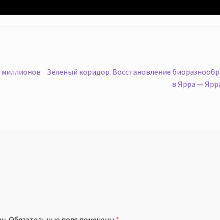
Следующая
0 миллионов
Зеленый коридор. Восстановление биоразнообр
запись:
в Ярра — Ярр
й
н.
Обязательные поля помечены
*