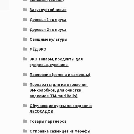
Засухоустойчивые
Деревья 1-го яруса
Деревья 2-го яруса
Овощные культуры
МЁД ЭКО
ЭКО Товары, продукты для
здоровья, сувениры
Павловния (семена и саженцы)
Препараты для изготовления
ЭМ-колобков, для очистки
водоемов (EM-mud Balls)
Обучающие курсы по созданию
ЛЕСОСАДОВ
Товары партнёров
Отправка саженцев из Мерефы