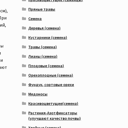
Пряные травы
см),
При
Семена
ий,
Деревья (семена)
Кустарники (семена)
ны
Травы (семена)
и
Лианы (семена)
ми
Плодовые (семена)
шают
Орехоплодные (семена)
Фундук, сортовые орехи
Медоносы
Красивоцветущие(семена)
Растения-Азотфиксаторы
(улучшают качество почвы)
Хвойные (семена)