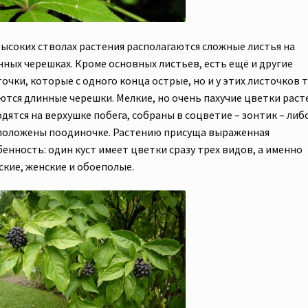
высоких стволах растения располагаются сложные листья на
нных черешках. Кроме основных листьев, есть ещё и другие
очки, которые с одного конца острые, но и у этих листочков 
ются длинные черешки. Мелкие, но очень пахучие цветки раст
дятся на верхушке побега, собраны в соцветие – зонтик – либ
положены поодиночке. Растению присуща выраженная
енность: один куст имеет цветки сразу трех видов, а именно
ские, женские и обоеполые.