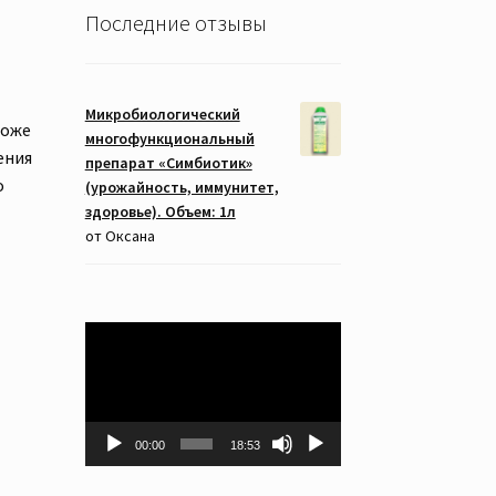
Последние отзывы
Микробиологический
тоже
многофункциональный
ения
препарат «Симбиотик»
о
(урожайность, иммунитет,
здоровье). Объем: 1л
от Оксана
Видеоплеер
00:00
18:53