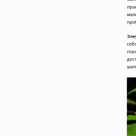
пра
мало
про
Эле
соб
гор
дос
шип