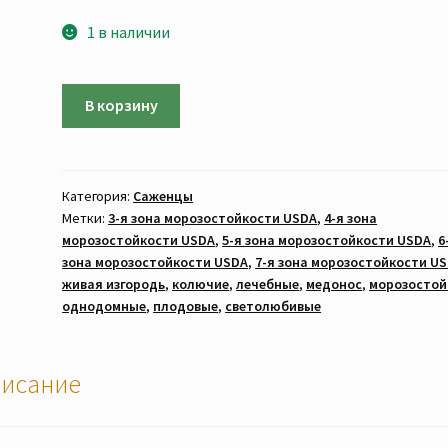
1 в наличии
Количество
В корзину
товара
Элеутерококк
колючий
(САЖЕНЦЫ.
Категория:
Саженцы
Метки:
3-я зона морозостойкости USDA
,
4-я зона
Морозостойкость
морозостойкости USDA
,
5-я зона морозостойкости USDA
,
6
до
зона морозостойкости USDA
,
7-я зона морозостойкости U
-40°C)
живая изгородь
,
колючие
,
лечебные
,
медонос
,
морозостой
однодомные
,
плодовые
,
светолюбивые
исание