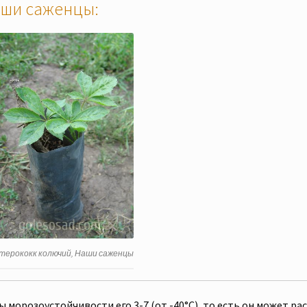
ши саженцы:
терококк колючий, Наши саженцы
 морозоустойчивости его 3-7 (от -40°C), то есть он может ра