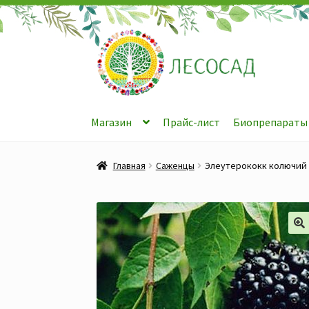
Перейти
Перейти
к
к
навигации
содержимому
Магазин
Прайс-лист
Биопрепараты
Главная
Саженцы
Элеутерококк колючий 