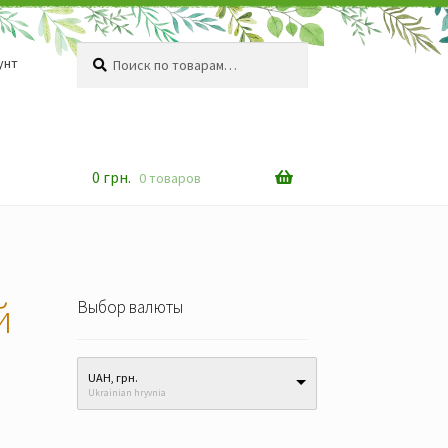
Искать:
Поиск
унт
0
грн.
0 товаров
й
Выбор валюты
UAH, грн.
Ukrainian hryvnia