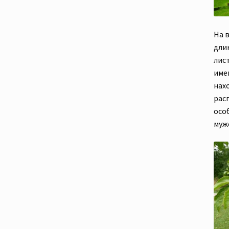
На 
дли
лист
име
нахо
рас
особ
муж