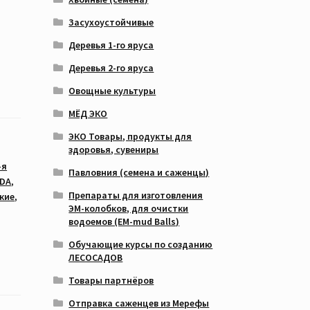
Засухоустойчивые
Деревья 1-го яруса
Деревья 2-го яруса
Овощные культуры
МЁД ЭКО
ЭКО Товары, продукты для
здоровья, сувениры
-я
Павловния (семена и саженцы)
SDA
,
Препараты для изготовления
кие
,
ЭМ-колобков, для очистки
водоемов (EM-mud Balls)
Обучающие курсы по созданию
ЛЕСОСАДОВ
Товары партнёров
Отправка саженцев из Мерефы