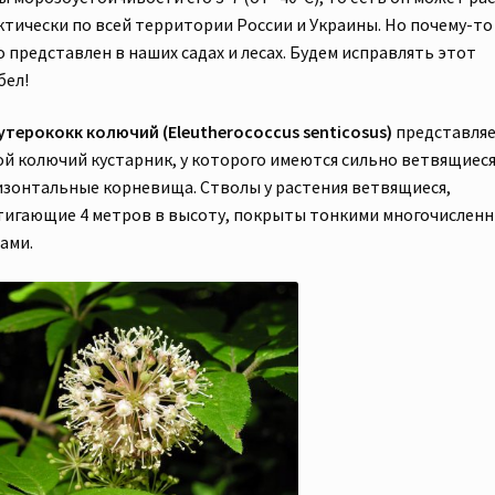
ктически по всей территории России и Украины. Но почему-то
 представлен в наших садах и лесах. Будем исправлять этот
бел!
утерококк колючий (Eleutherococcus senticosus)
представля
ой колючий кустарник, у которого имеются сильно ветвящиес
изонтальные корневища. Стволы у растения ветвящиеся,
тигающие 4 метров в высоту, покрыты тонкими многочислен
ами.