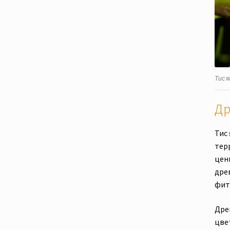
Тис я
Др
Тис
тер
цен
дре
фит
Древ
цве