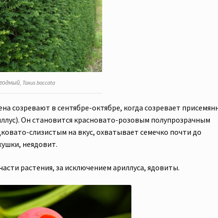
годный, Taxus baccata
ена созревают в сентябре-октябре, когда созревает присемян
иллус). Он становится красновато-розовым полупрозрачным
дковато-слизистым на вкус, охватывает семечко почти до
хушки, неядовит.
части растения, за исключением ариллуса, ядовиты.