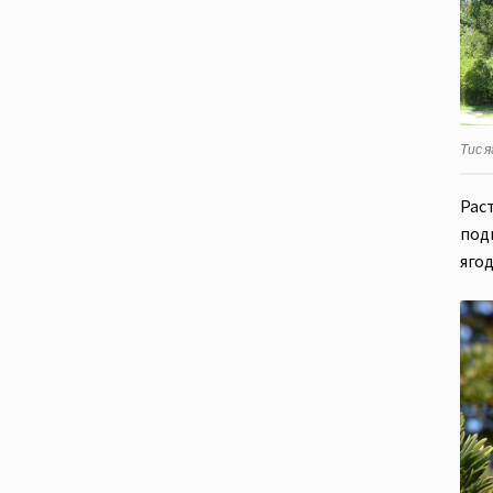
Тис я
Раст
под
яго