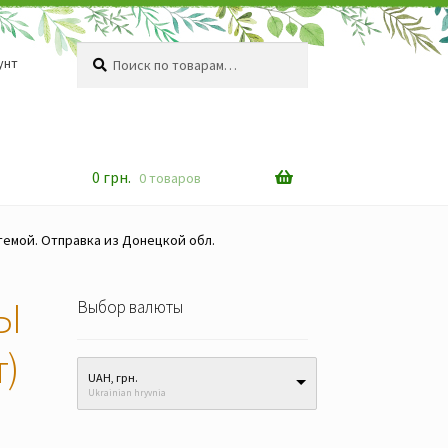
Искать:
Поиск
унт
0
грн.
0 товаров
темой. Отправка из Донецкой обл.
ЦЫ
Выбор валюты
т)
UAH, грн.
Ukrainian hryvnia