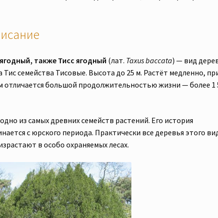
летние.
Цена
исание
за
1шт)
с
 ягодный, также Тисс ягодный
(лат.
Taxus baccata
) — вид дере
закрытой
 Тис семейства Тисовые. Высота до 25 м. Растёт медленно, пр
корневой
м отличается большой продолжительностью жизни — более 1 
системой.
Отправка
из
 одно из самых древних семейств растений. Его история
Донецкой
инается с юрского периода. Практически все деревья этого ви
обл.
израстают в особо охраняемых лесах.