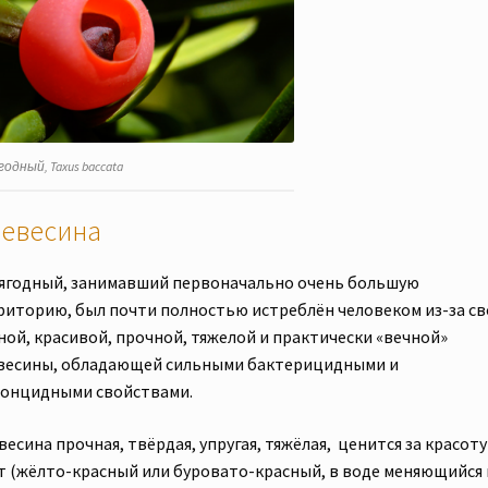
годный, Taxus baccata
евесина
 ягодный, занимавший первоначально очень большую
риторию, был почти полностью истреблён человеком из-за св
ной, красивой, прочной, тяжелой и практически «вечной»
весины, обладающей сильными бактерицидными и
онцидными свойствами.
есина прочная, твёрдая, упругая, тяжёлая, ценится за красоту
т (жёлто-красный или буровато-красный, в воде меняющийся 