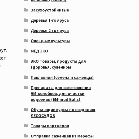
Засухоустойчивые
Деревья 1-го яруса
Деревья 2-го яруса
Овощные культуры
ут.
МЁД ЭКО
жет
ЭКО Товары, продукты для
.
здоровья, сувениры
м
Павловния (семена и саженцы)
Препараты для изготовления
ЭМ-колобков, для очистки
водоемов (EM-mud Balls)
Обучающие курсы по созданию
ЛЕСОСАДОВ
Товары партнёров
Отправка саженцев из Мерефы