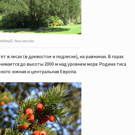
годный, Taxus baccata
ёт в лесах (в древостое и подлеске), на равнинах. В горах
нимается до высоты 2000 м над уровнем моря. Родина тиса
дного: южная и центральная Европа.