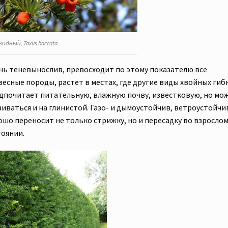
годный, Taxus baccata
нь теневынослив, превосходит по этому показателю все
есные породы, растет в местах, где другие виды хвойных гибн
дпочитает питательную, влажную почву, известковую, но мо
иваться и на глинистой. Газо- и дымоустойчив, ветроустойчив
ошо переносит не только стрижку, но и пересадку во взросло
тоянии.