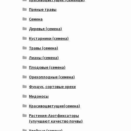
Пряные травы
Семена
Деревья (семена)
Кустарники (семена)
Травы (семена)
Лианы (семена)
Плодовые (семена)
Орехоплодные (семена)
Фундук, сортовые орехи
Медоносы
Красивоцветущие(семена)
Растения-Азотфиксаторы
(улучшают качество почвы)
Хвойные (семена)