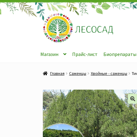
Перейти
Перейти
к
к
навигации
содержимому
Магазин
Прайс-лист
Биопрепараты
Главная
Саженцы
Хвойные - саженцы
Ти