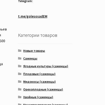
Telegram:
t.me/golesosadEM
вьев
Категории товаров
и
500
Новые товары
Саженцы
да
Ягодные культуры (саженцы)
Плодовые (саженцы)
Медоносы (саженцы)
Орехоплодные (саженцы)
Хвойные (саженцы)
Красивоцветущие (саженцы)