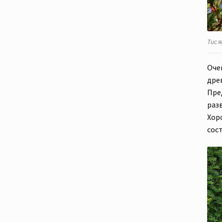
Тис я
Оче
древ
Пре
разв
Хор
сос