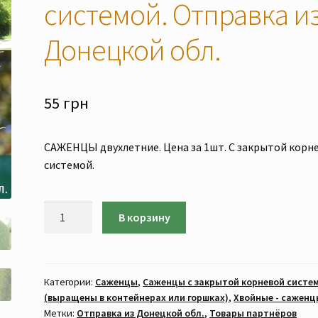
системой. Отправка и
Донецкой обл.
55
грн
САЖЕНЦЫ двухлетние. Цена за 1шт. С закрытой корн
системой.
Количество
В корзину
товара
Тис
ягодный
(САЖЕНЦЫ
Категории:
Саженцы
,
Саженцы с закрытой корневой систе
(выращены в контейнерах или горшках)
,
Хвойные - саженц
2-
Метки:
Отправка из Донецкой обл.
,
Товары партнёров
х