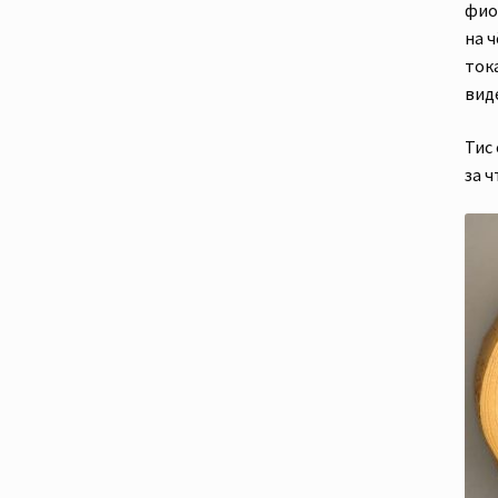
фио
на 
ток
вид
Тис
за ч