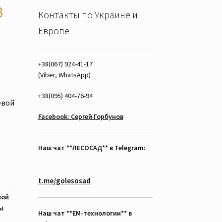
з
Контакты по Украине и
Европе
+38(067) 924-41-17
(Viber, WhatsApp)
+38(095) 404-76-94
евой
Facebook: Сергей Горбунов
Наш чат **ЛЕСОСАД** в Telegram:
t.me/golesosad
мой
ы
Наш чат **EM-технологии** в