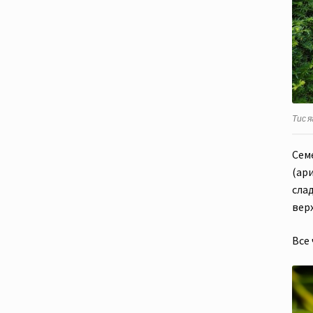
Тис я
Сем
(ар
сла
вер
Все 