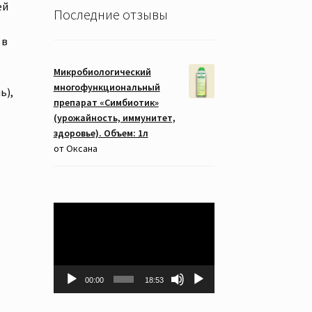
ей
Последние отзывы
 в
Микробиологический
многофункциональный
ь),
препарат «Симбиотик»
(урожайность, иммунитет,
здоровье). Объем: 1л
от Оксана
Видеоплеер
00:00
18:53