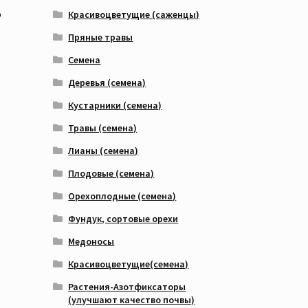
о
Красивоцветущие (саженцы)
Пряные травы
Семена
Деревья (семена)
Кустарники (семена)
Травы (семена)
Лианы (семена)
Плодовые (семена)
Орехоплодные (семена)
Фундук, сортовые орехи
Медоносы
Красивоцветущие(семена)
Растения-Азотфиксаторы
(улучшают качество почвы)