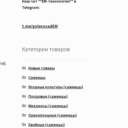
Наш чат **EM-технологии** в
Telegram:
t.me/golesosadEM
Категории товаров
о
и).
Новые товары
Саженцы
Ягодные культуры (саженцы)
Плодовые (саженцы)
Медоносы (саженцы)
Орехоплодные (саженцы)
Хвойные (саженцы)