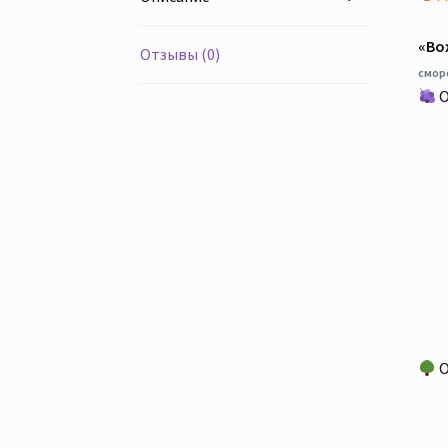
«Во
Отзывы (0)
смор
О
О