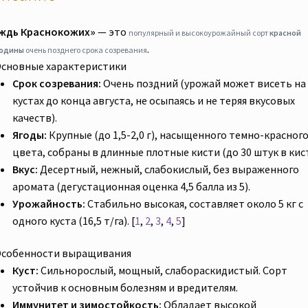
корневой
ждь Краснокожих»
— это
системой
популярный и высокоурожайный сорт
красной
.
одины
очень позднего срока созревания
сновные характеристики
Срок созревания:
Очень поздний (урожай может висеть на
кустах до конца августа, не осыпаясь и не теряя вкусовых
качеств).
Ягоды:
Крупные (до 1,5-2,0 г), насыщенного темно-красног
цвета, собраны в длинные плотные кисти (до 30 штук в кист
Вкус:
Десертный, нежный, слабокислый, без выраженного
аромата (дегустационная оценка 4,5 балла из 5).
Урожайность:
Стабильно высокая, составляет около 5 кг с
одного куста (16,5 т/га).
[
1
,
2
,
3
,
4
,
5
]
собенности выращивания
Куст:
Сильнорослый, мощный, слабораскидистый. Сорт
устойчив к основным болезням и вредителям.
Иммунитет и зимостойкость:
Обладает высокой