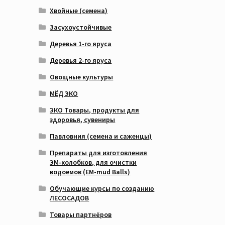
Хвойные (семена)
Засухоустойчивые
Деревья 1-го яруса
Деревья 2-го яруса
Овощные культуры
МЁД ЭКО
ЭКО Товары, продукты для
здоровья, сувениры
Павловния (семена и саженцы)
Препараты для изготовления
ЭМ-колобков, для очистки
водоемов (EM-mud Balls)
Обучающие курсы по созданию
ЛЕСОСАДОВ
Товары партнёров