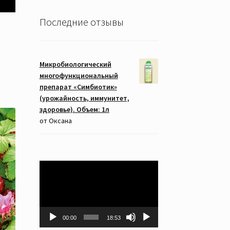
Последние отзывы
Микробиологический
многофункциональный
препарат «Симбиотик»
(урожайность, иммунитет,
здоровье). Объем: 1л
от Оксана
Видеоплеер
00:00
18:53