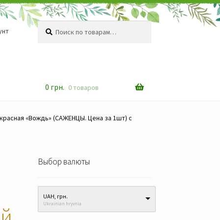
Искать:
Поиск
унт
0
грн.
0 товаров
красная «Вождь» (САЖЕНЦЫ. Цена за 1шт) с
Выбор валюты
UAH, грн.
Ukrainian hryvnia
ой