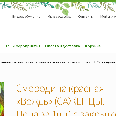
Видео, обучение
Мы в соцсетях
Контакты
Мой акка
Наши мероприятия
Оплата и доставка
Корзина
рневой системой (выращены в контейнерах или горшках)
Смородина 
Смородина красная
«Вождь» (САЖЕНЦЫ.
Цена за 1шт) с закрыт