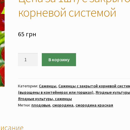
корневой системой
65
грн
Количество
В корзину
товара
Смородина
красная
"Вождь"
Категории:
Саженцы
,
Саженцы с закрытой корневой систе
(выращены в контейнерах или горшках)
,
Ягодные культур
(САЖЕНЦЫ.
Ягодные культуры, саженцы
Цена
Метки:
плодовые
,
смородина
,
смородина красная
за
1шт)
с
исание
закрытой