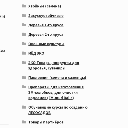
Хвойные (семена)
Засухоустойчивые
м и
Деревья 1-го яруса
Деревья 2-го яруса
Овощные культуры
ких
МЁД ЭКО
ЭКО Товары, продукты для
здоровья, сувениры
Павловния (семена и саженцы)
Препараты для изготовления
ЭМ-колобков, для очистки
водоемов (EM-mud Balls)
Обучающие курсы по созданию
ЛЕСОСАДОВ
Товары партнёров