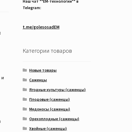
Наш чат **EM-технологии** в
Telegram:
t.me/golesosadEM
ы
Категории товаров
Новые товары
 и
Саженцы
Ягодные культуры (саженцы)
Плодовые (саженцы)
Медоносы (саженцы)
Орехоплодные (саженцы)
я
Хвойные (саженцы)