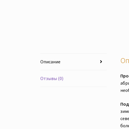
Оп
Описание
Про
Отзывы (0)
абр
нео
Под
зим
сев
бол