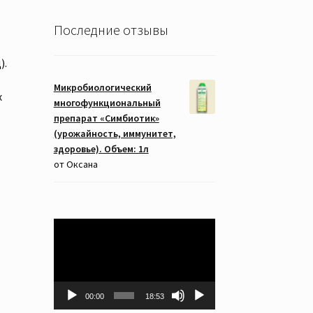
Последние отзывы
).
Микробиологический
х
многофункциональный
препарат «Симбиотик»
(урожайность, иммунитет,
здоровье). Объем: 1л
от Оксана
Видеоплеер
00:00
18:53