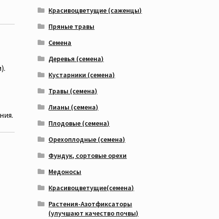
Красивоцветущие (саженцы)
Пряные травы
Семена
Деревья (семена)
).
Кустарники (семена)
Травы (семена)
Лианы (семена)
ния.
Плодовые (семена)
Орехоплодные (семена)
Фундук, сортовые орехи
Медоносы
Красивоцветущие(семена)
Растения-Азотфиксаторы
(улучшают качество почвы)