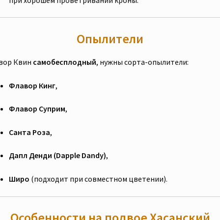
Опылители
вор Квин
самобесплодный
, нужны сорта-опылители:
Флавор Кинг
,
Флавор Суприм
,
Санта Роза
,
Дапл Денди (Dapple Dandy)
,
Широ
(подходит при совместном цветении).
Особенности на подвое Хасанский