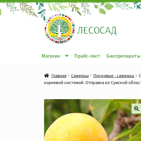
Перейти
Перейти
к
к
навигации
содержимому
Магазин
Прайс-лист
Биопрепараты
Главная
Саженцы
Плодовые - саженцы
С
корневой системой. Отправка из Сумской облас