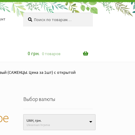
Искать:
Поиск
унт
0
грн.
0 товаров
вый (САЖЕНЦЫ. Цена за 1шт) с открытой
Выбор валюты
ое
UAH, грн.
Ukrainian hryvnia