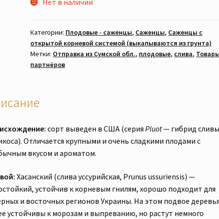
Нет в наличии
Категории:
Плодовые - саженцы
,
Саженцы
,
Саженцы с
открытой корневой системой (выкапываются из грунта)
Метки:
Отправка из Сумской обл.
,
плодовые
,
слива
,
Товар
партнёров
исание
исхождение:
сорт выведен в США (серия
Pluot
— гибрид сливы
икоса). Отличается крупными и очень сладкими плодами с
бычным вкусом и ароматом.
вой:
Хасанский (слива уссурийская, Prunus ussuriensis) —
остойкий, устойчив к корневым гнилям, хорошо подходит для
ерных и восточных регионов Украины. На этом подвое деревь
ее устойчивы к морозам и выпреванию, но растут немного