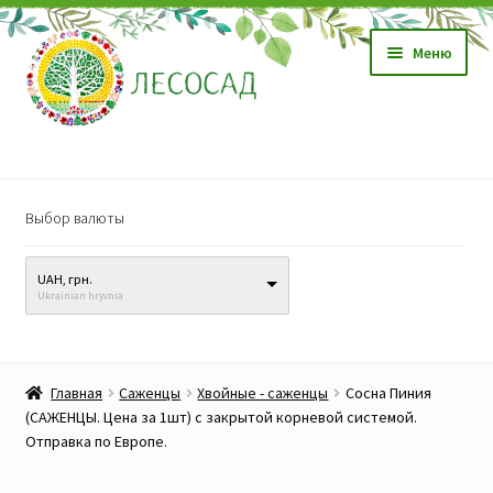
Перейти
Перейти
Меню
к
к
навигации
содержимому
Магазин
Выбор валюты
Саженцы
UAH, грн.
Семена
Ukrainian hryvnia
Развер
Видео, обучение
вложен
Главная
Саженцы
Хвойные - саженцы
Сосна Пиния
меню
Прайс-лист
(САЖЕНЦЫ. Цена за 1шт) с закрытой корневой системой.
Отправка по Европе.
Биопрепараты