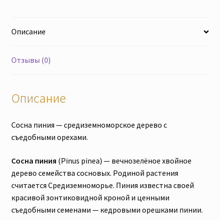
корневой
системой.
Описание
Отправка
по
Европе.
Отзывы (0)
Описание
Сосна пиния — средиземноморское дерево с
съедобными орехами.
Сосна пиния
(Pinus pinea) — вечнозелёное хвойное
дерево семейства сосновых. Родиной растения
считается Средиземноморье. Пиния известна своей
красивой зонтиковидной кроной и ценными
съедобными семенами — кедровыми орешками пинии.