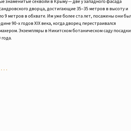
ые знаменитые секвойи в Крыму — две у западного фасада
сандровского дворца, достигающие 35–35 метров в высоту и
о 9 метров в обхвате. Им уже более ста лет, посажены они бы
дине 90-х годов XIX века, когда дворец перестраивался
махером. Экземпляры в Никитском ботаническом саду посадки
 года.
но…