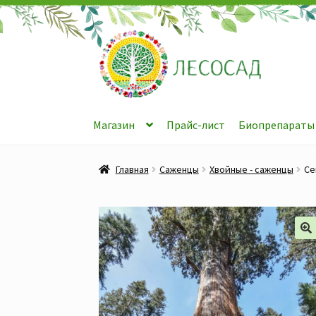
Перейти
Перейти
к
к
навигации
содержимому
Магазин
Прайс-лист
Биопрепараты
Главная
Саженцы
Хвойные - саженцы
Се