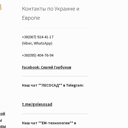
з
Контакты по Украине и
Европе
+38(067) 924-41-17
(Viber, WhatsApp)
+38(095) 404-76-94
Facebook: Сергей Горбунов
Наш чат **ЛЕСОСАД** в Telegram:
t.me/golesosad
мой
ы
Наш чат **EM-технологии** в
ары