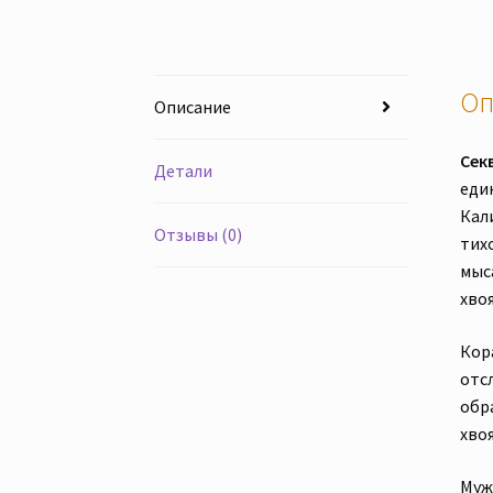
Оп
Описание
Сек
Детали
еди
Кал
Отзывы (0)
тих
мыс
хво
Кора
отс
обр
хвоя
Муж