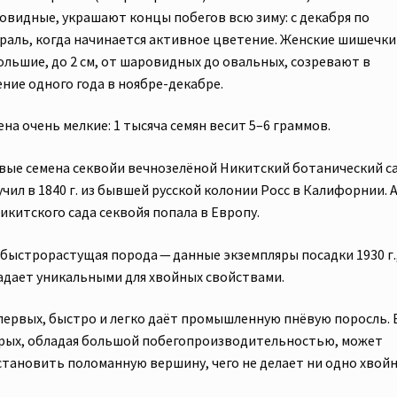
овидные, украшают концы побегов всю зиму: с декабря по
раль, когда начинается активное цветение. Женские шишечки
ольшие, до 2 см, от шаровидных до овальных, созревают в
ение одного года в ноябре-декабре.
на очень мелкие: 1 тысяча семян весит 5–6 граммов.
вые семена секвойи вечнозелёной Никитский ботанический с
чил в 1840 г. из бывшей русской колонии Росс в Калифорнии. А
икитского сада секвойя попала в Европу.
 быстрорастущая порода — данные экземпляры посадки 1930 г.
адает уникальными для хвойных свойствами.
первых, быстро и легко даёт промышленную пнёвую поросль. 
рых, обладая большой побегопроизводительностью, может
становить поломанную вершину, чего не делает ни одно хвойн