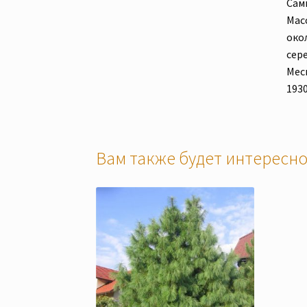
Сам
Мас
окол
сере
Мес
1930
Вам также будет интерес