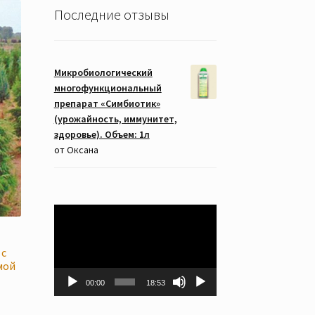
Последние отзывы
Микробиологический
многофункциональный
препарат «Симбиотик»
(урожайность, иммунитет,
здоровье). Объем: 1л
от Оксана
Видеоплеер
 с
мой
00:00
18:53