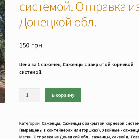
системой. Отправка и
Донецкой обл.
150
грн
Цена за 1 саженец. Саженцы с закрытой корневой
системой.
Количество
В корзину
товара
Секвойя
вечнозелёная
(САЖЕНЦЫ.
Категории:
Саженцы
,
Саженцы с закрытой корневой систе
(выращены в контейнерах или горшках)
,
Хвойные - саженц
Цена
Метки:
Отправка из Донецкой обл.
,
саженцы
,
секвойя
,
Тов
за