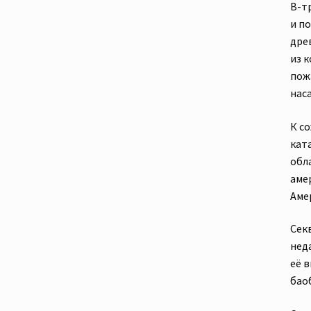
В-т
и п
дре
из 
пож
нас
К с
кат
обл
амер
Амер
Сек
нед
её 
бао