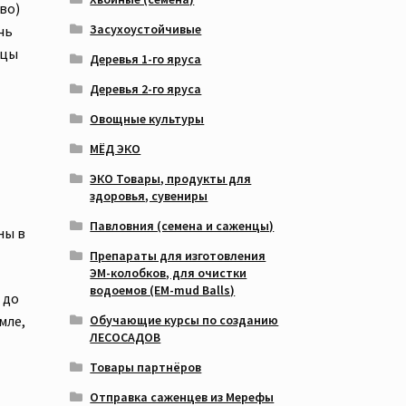
во)
Засухоустойчивые
чь
йцы
Деревья 1-го яруса
Деревья 2-го яруса
Овощные культуры
МЁД ЭКО
ЭКО Товары, продукты для
здоровья, сувениры
Павловния (семена и саженцы)
ны в
Препараты для изготовления
ЭМ-колобков, для очистки
водоемов (EM-mud Balls)
 до
Обучающие курсы по созданию
мле,
ЛЕСОСАДОВ
Товары партнёров
Отправка саженцев из Мерефы