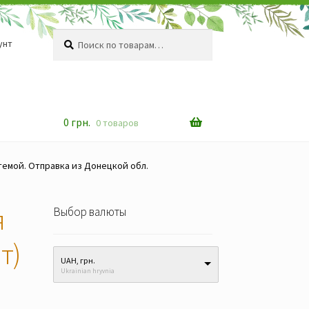
Искать:
Поиск
унт
0
грн.
0 товаров
темой. Отправка из Донецкой обл.
я
Выбор валюты
т)
UAH, грн.
Ukrainian hryvnia