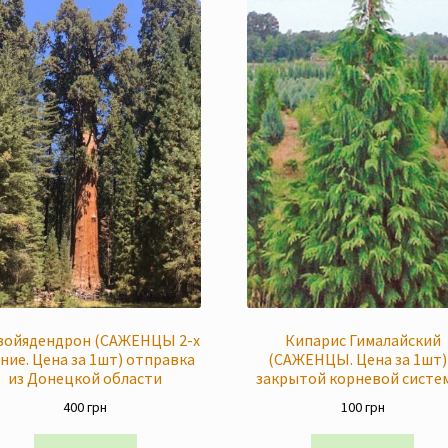
войядендрон (САЖЕНЦЫ 2-х
Кипарис Гималайский
ние. Цена за 1шт) отправка
(САЖЕНЦЫ. Цена за 1шт)
из Донецкой области
закрытой корневой систе
400
грн
100
грн