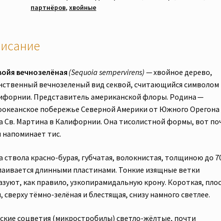
партнёров
,
хвойные
1шт)
с
закрытой
исание
корневой
системой.
войя вечнозелёная
(Sequoia sempervirens)
— хвойное дерево,
Отправка
нственный вечнозеленый вид секвой, считающийся символом
из
ифорнии. Представитель американской флоры. Родина —
Донецкой
оокеанское побережье Северной Америки от Южного Орегона
обл.
а Св. Мартина в Калифорнии. Она тисолистной формы, вот по
я напоминает тис.
 ствола красно-бурая, губчатая, волокнистая, толщиною до 70
лаивается длинными пластинами. Тонкие изящные ветки
азуют, как правило, узкопирамидальную крону. Короткая, пло
, сверху тёмно-зелёная и блестящая, снизу намного светлее.
ские соцветия (микростробилы) светло-жёлтые, почти