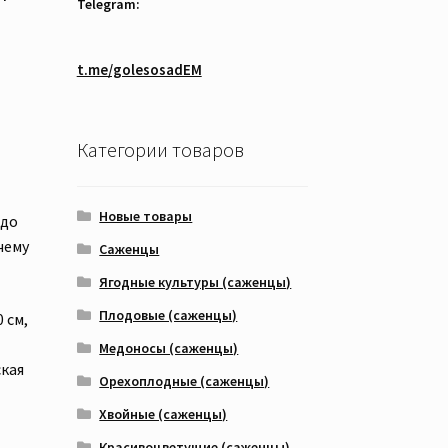
Telegram:
t.me/golesosadEM
Категории товаров
Новые товары
 до
чему
Саженцы
Ягодные культуры (саженцы)
Плодовые (саженцы)
 см,
Медоносы (саженцы)
ская
Орехоплодные (саженцы)
Хвойные (саженцы)
Красивоцветущие (саженцы)