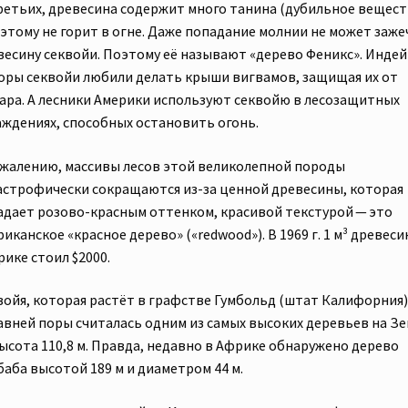
ретьих, древесина содержит много танина (дубильное вещест
оэтому не горит в огне. Даже попадание молнии не может заже
весину секвойи. Поэтому её называют «дерево Феникс». Инде
коры секвойи любили делать крыши вигвамов, защищая их от
ара. А лесники Америки используют секвойю в лесозащитных
аждениях, способных остановить огонь.
ожалению, массивы лесов этой великолепной породы
астрофически сокращаются из-за ценной древесины, которая
адает розово-красным оттенком, красивой текстурой — это
иканское «красное дерево» («redwood»). В 1969 г. 1 м³ древеси
ике стоил $2000.
войя, которая растёт в графстве Гумбольд (штат Калифорния)
авней поры считалась одним из самых высоких деревьев на Зе
высота 110,8 м. Правда, недавно в Африке обнаружено дерево
баба высотой 189 м и диаметром 44 м.