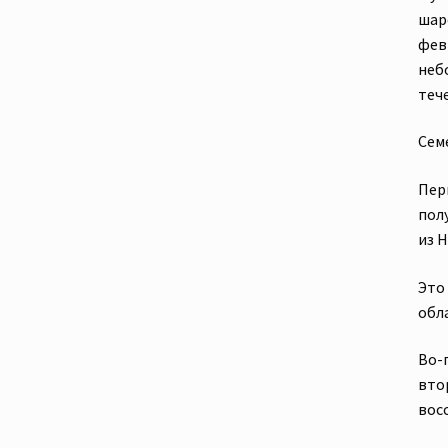
шар
фев
неб
теч
Семе
Пер
полу
из Н
Это
обл
Во-
вто
вос