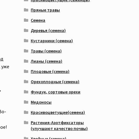
Пряные травы
Семена
Деревья (семена)
Кустарники (семена)
Травы (семена)
ад
Лианы (семена)
 уже
Плодовые (семена)
Орехоплодные (семена)
,
Фундук, сортовые орехи
Медоносы
Во-
Красивоцветущие(семена)
Растения-Азотфиксаторы
ое!
(улучшают качество почвы)
Хвойные (семена)