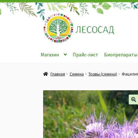
Перейти
Перейти
к
к
навигации
содержимому
Магазин
Прайс-лист
Биопрепараты
Главная
Семена
Травы (семена)
Фацелия 