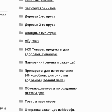
Засухоустойчивые
стве
Деревья 1-го яруса
Деревья 2-го яруса
Овощные культуры
МЁД ЭКО
ЭКО Товары, продукты для
здоровья, сувениры
Павловния (семена и саженцы)
Препараты для изготовления
ЭМ-колобков, для очистки
водоемов (EM-mud Balls)
Обучающие курсы по созданию
ЛЕСОСАДОВ
Товары партнёров
у и
Отправка саженцев из Мерефы