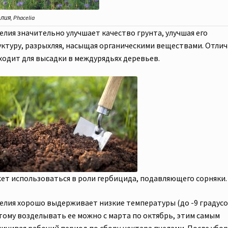
ия, Phacelia
елия значительно улучшает качество грунта, улучшая его
уктуру, разрыхляя, насыщая органическими веществами. Отли
ходит для высадки в междурядьях деревьев.
ет использоваться в роли гербицида, подавляющего сорняки.
елия хорошо выдерживает низкие температуры (до -9 градусо
тому возделывать ее можно с марта по октябрь, этим самым
личивая рабочий период по сбору нектара пчелами. После убо