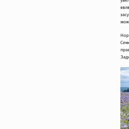
явл
зас
мож
Норм
Сем
пра
Заде