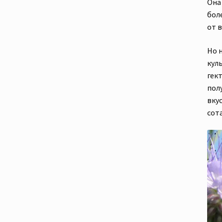
Она
бол
от 
Но 
кул
гект
пол
вку
сота