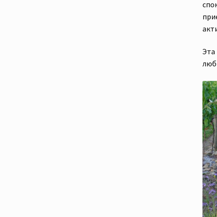
спо
при
акт
Эта
любы