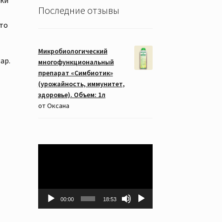
Последние отзывы
то
Микробиологический
ар.
многофункциональный
препарат «Симбиотик»
(урожайность, иммунитет,
здоровье). Объем: 1л
от Оксана
Видеоплеер
00:00
18:53