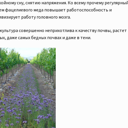
койному сну, снятию напряжения. Ко всему прочему регулярны
ем фацелиевого меда повышает работоспособность и
ивизирует работу головного мозга.
 культура совершенно неприхотлива к качеству почвы, растет
х, даже самых бедных почвах и даже в тени.