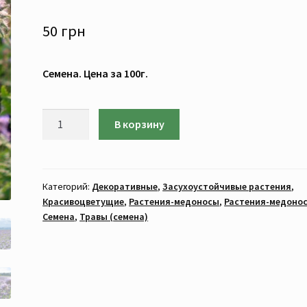
50
грн
Семена. Цена за 100г.
Количество
В корзину
товара
Фацелия
пижмолистная
(Семена
Категорий:
Декоративные
,
Засухоустойчивые растения
,
Красивоцветущие
,
Растения-медоносы
,
Растения-медоно
2024г.
Семена
,
Травы (семена)
Цена
за
100г.)