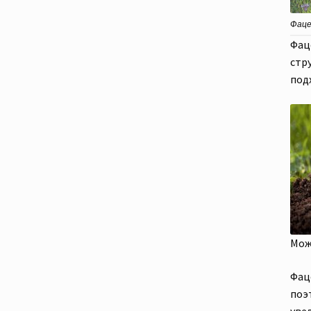
Фацел
Фац
стр
под
Мож
Фац
поэ
уве