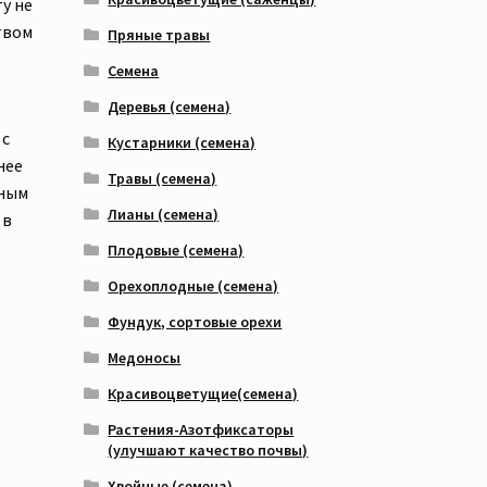
у не
твом
Пряные травы
Семена
Деревья (семена)
 с
Кустарники (семена)
нее
Травы (семена)
жным
Лианы (семена)
 в
Плодовые (семена)
Орехоплодные (семена)
Фундук, сортовые орехи
Медоносы
Красивоцветущие(семена)
Растения-Азотфиксаторы
(улучшают качество почвы)
Хвойные (семена)