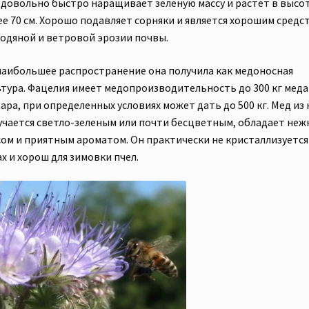
 довольно быстро наращивает зеленую массу и растет в высот
ее 70 см. Хорошо подавляет сорняки и является хорошим средс
водяной и ветровой эрозии почвы.
наибольшее распространение она получила как медоносная
ьтура. Фацелия имеет медопроизводительность до 300 кг меда
ара, при определенных условиях может дать до 500 кг. Мед из 
учается светло-зеленым или почти бесцветным, обладает не
сом и приятным ароматом. Он практически не кристаллизуется
х и хорош для зимовки пчел.