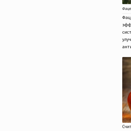
Фацел
Фац
эфф
сис
улу
ант
Счи