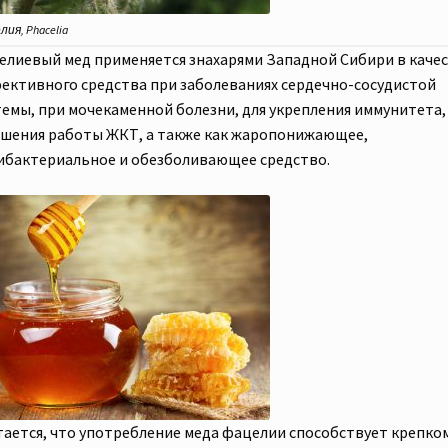
ия, Phacelia
елиевый мед применяется знахарями Западной Сибири в каче
ективного средства при заболеваниях сердечно-сосудистой
темы, при мочекаменной болезни, для укрепления иммунитета,
чшения работы ЖКТ, а также как жаропонижающее,
ибактериальное и обезболивающее средство.
тается, что употребление меда фацелии способствует крепком