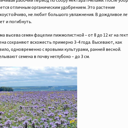
яется отличным органическим удобрением. Это растение
ухоустойчиво, не любит большого увлажнения. В дождливое ле
ет и погибнуть.
а высева семян фацелии пижмолистной – от 8 до 12 кг на гект
ена сохраняют всхожесть примерно 3-4 года. Высевают, как
вило, одновременно с яровыми культурами, ранней весной.
лывают семена в почву неглубоко – до 3 см.