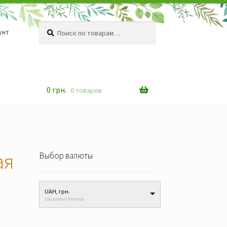
Искать:
Поиск
унт
0
грн.
0 товаров
ая
Выбор валюты
UAH, грн.
Ukrainian hryvnia