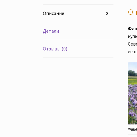
Оп
Описание
Фац
Детали
кул
Севе
Отзывы (0)
ее п
Фацел