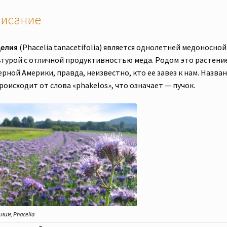
исание
елия
(Phacelia tanacetifolia) является однолетней медоносной
ьтурой с отличной продуктивностью меда. Родом это растение
рной Америки, правда, неизвестно, кто ее завез к нам. Назва
роисходит от слова «phakelos», что означает — пучок.
ия, Phacelia