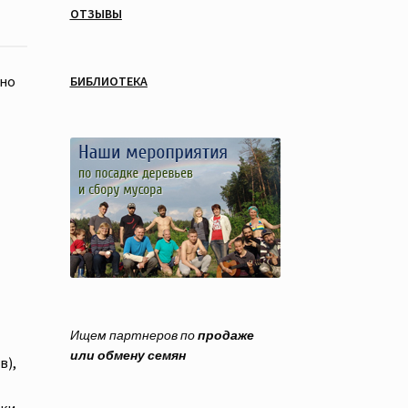
ОТЗЫВЫ
чно
БИБЛИОТЕКА
Ищем партнеров по
продаже
или обмену семян
в),
рки