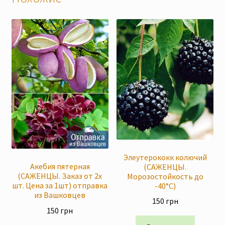
Элеутерококк колючий
Акебия пятерная
(САЖЕНЦЫ.
(САЖЕНЦЫ. Заказ от 2х
Морозостойкость до
шт. Цена за 1шт) отправка
-40°C)
из Вашковцев
150
грн
150
грн