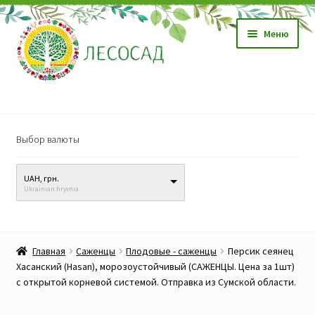
Перейти
Перейти
Меню
к
к
навигации
содержимому
Магазин
Выбор валюты
Саженцы
UAH, грн.
Семена
Ukrainian hryvnia
Развер
Видео, обучение
вложен
Главная
Саженцы
Плодовые - саженцы
Персик сеянец
меню
Прайс-лист
Хасанский (Hasan), морозоустойчивый (САЖЕНЦЫ. Цена за 1шт)
с открытой корневой системой. Отправка из Сумской области.
Биопрепараты