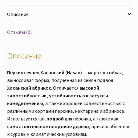
за
Описание
1шт)
с
открытой
Отзывы (0)
корневой
системой.
Отправка
Описание
из
Сумской
Персик сеянец Хасанский (Hasan)
— морозостойкая,
области.
выносливая форма, полученная из семян подвоя
Хасанский абрикос
. Отличается
высокой
зимостойкостью, устойчивостью к засухе и
камедетечению
, а также хорошей совместимостью с
различными сортами персика, нектарина и абрикоса.
Используется как
подвой
для персика, а также как
самостоятельное плодовое дерево
, приспособленное
к суровым климатическим условиям.