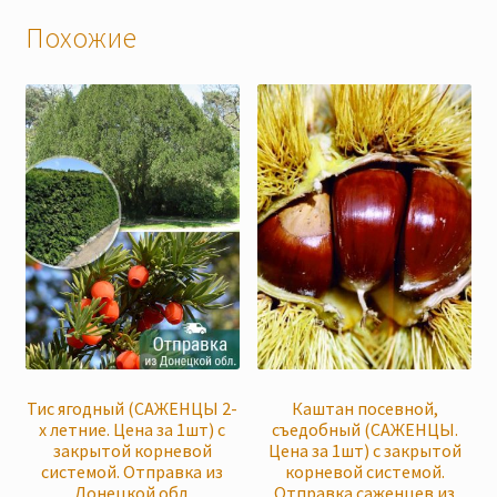
Похожие
Тис ягодный (САЖЕНЦЫ 2-
Каштан посевной,
х летние. Цена за 1шт) с
съедобный (САЖЕНЦЫ.
закрытой корневой
Цена за 1шт) с закрытой
системой. Отправка из
корневой системой.
Донецкой обл.
Отправка саженцев из