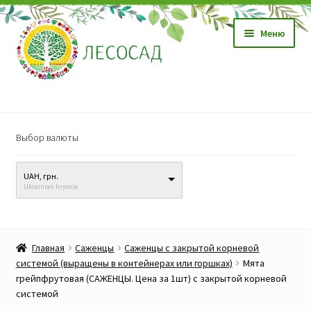
Перейти
Перейти
Меню
к
к
навигации
содержимому
Магазин
Выбор валюты
Саженцы
UAH, грн.
Семена
Ukrainian hryvnia
Развер
Видео, обучение
вложен
Главная
Саженцы
Саженцы с закрытой корневой
меню
Прайс-лист
системой (выращены в контейнерах или горшках)
Мята
грейпфрутовая (САЖЕНЦЫ. Цена за 1шт) с закрытой корневой
системой
Биопрепараты