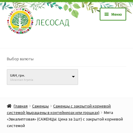
Перейти
Перейти
Меню
к
к
навигации
содержимому
Магазин
Выбор валюты
Саженцы
UAH, грн.
Семена
Ukrainian hryvnia
Развер
Видео, обучение
вложен
Главная
Саженцы
Саженцы с закрытой корневой
меню
Прайс-лист
системой (выращены в контейнерах или горшках)
Мята
«Эвкалиптовая» (САЖЕНЦЫ. Цена за 1шт) с закрытой корневой
системой
Биопрепараты