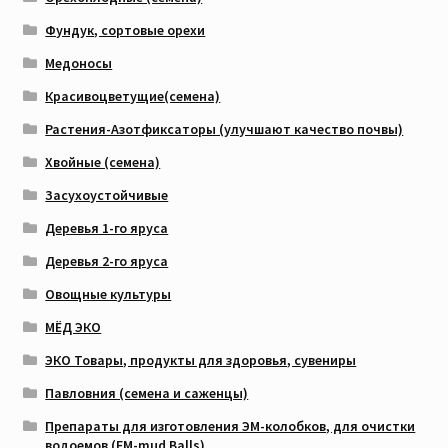
Фундук, сортовые орехи
Медоносы
Красивоцветущие(семена)
Растения-Азотфиксаторы (улучшают качество почвы)
Хвойные (семена)
Засухоустойчивые
Деревья 1-го яруса
Деревья 2-го яруса
Овощные культуры
МЁД ЭКО
ЭКО Товары, продукты для здоровья, сувениры
Павловния (семена и саженцы)
Препараты для изготовления ЭМ-колобков, для очистки
водоемов (EM-mud Balls)