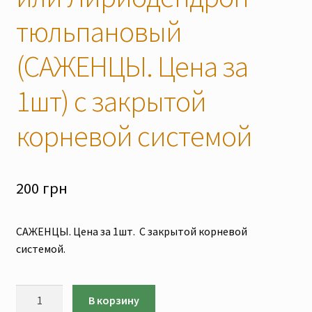
тюльпановый
(САЖЕНЦЫ. Цена за
1шт) с закрытой
корневой системой
200
грн
САЖЕНЦЫ. Цена за 1шт. С закрытой корневой
системой.
Количество
В корзину
товара