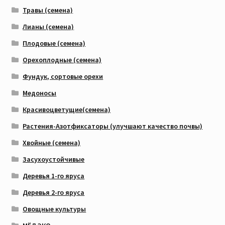
Травы (семена)
Лианы (семена)
Плодовые (семена)
Орехоплодные (семена)
Фундук, сортовые орехи
Медоносы
Красивоцветущие(семена)
Растения-Азотфиксаторы (улучшают качество почвы)
Хвойные (семена)
Засухоустойчивые
Деревья 1-го яруса
Деревья 2-го яруса
Овощные культуры