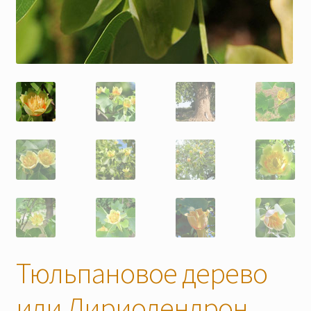
Скидки
Тюльпановое дерево
или Лириодендрон