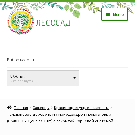
Перейти
Перейти
Меню
к
к
навигации
содержимому
Магазин
Выбор валюты
Саженцы
UAH, грн.
Семена
Ukrainian hryvnia
Развер
Видео, обучение
вложен
Главная
Саженцы
Красивоцветущие - саженцы
меню
Прайс-лист
Тюльпановое дерево или Лириодендрон тюльпановый
(САЖЕНЦЫ. Цена за 1шт) с закрытой корневой системой
Биопрепараты