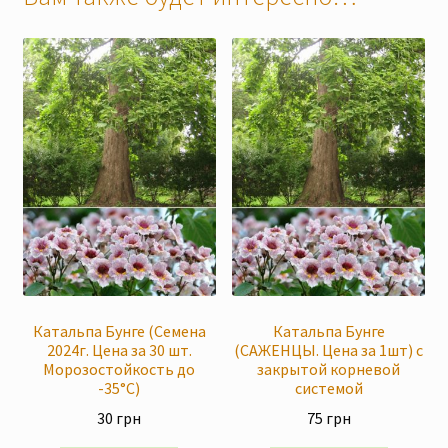
Катальпа Бунге (Семена
Катальпа Бунге
2024г. Цена за 30 шт.
(САЖЕНЦЫ. Цена за 1шт) с
Морозостойкость до
закрытой корневой
-35°C)
системой
30
грн
75
грн