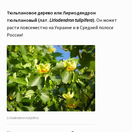
Тюльпановое дерево или Лириодендрон
тюльпановый (лат.
Liriodendron tulipifera
).
Он может
расти повсеместно на Украине и в Средней полосе
России!
Liriodendron tulipifera