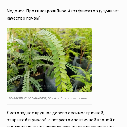
Медонос. Противоэрозийное. Азотфиксатор (улучшает
качество почвы).
Гледичия безколючковая, Gleditsia triacanthos inermis
Листопадное крупное дерево с асимметричной,
открытой и рыхлой, с возрастом зонтичной кроной и
горизонтальными, широко раскинутыми основными