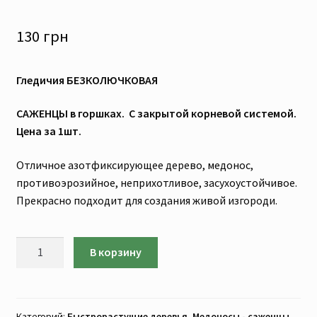
130
грн
Гледичия БЕЗКОЛЮЧКОВАЯ
САЖЕНЦЫ в горшках. С закрытой корневой системой.
Цена за 1шт.
Отличное азотфиксирующее дерево, медонос,
противоэрозийное, неприхотливое, засухоустойчивое.
Прекрасно подходит для создания живой изгороди.
Количество
В корзину
товара
Гледичия
БЕЗКОЛЮЧКОВАЯ
(САЖЕНЦЫ.
Категорий:
Быстрорастущие деревья
,
Медоносы - саженцы
,