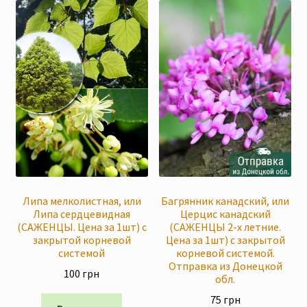
Липа мелколистная, или
Багрянник канадский, или
Липа сердцевидная
Церцис канадский
(САЖЕНЦЫ. Цена за 1шт) с
(САЖЕНЦЫ 2-х летние.
закрытой корневой
Цена за 1шт) с закрытой
системой
корневой системой.
Отправка из Донецкой
100
грн
обл.
75
грн