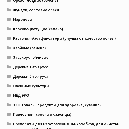
Орехоплодные (семена)
Фундук, сортовые орехи
Медоносы
Красивоцветущие(семена)
Растения-Азотфиксаторы (улучшают качество почвы)
Хвойные (семена)
Засухоустойчивые
Деревья 1-го яруса
Деревья 2-го яруса
Овощные культуры
МЁД ЭКО
ЭКО Товары, продукты для здоровья, сувениры
Павловния (семена и саженцы)
Препараты для изготовления ЭМ-колобков, для очистки