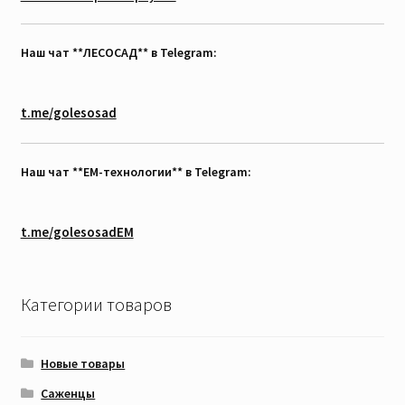
Наш чат **ЛЕСОСАД** в Telegram:
t.me/golesosad
Наш чат **EM-технологии** в Telegram:
t.me/golesosadEM
Категории товаров
Новые товары
Саженцы