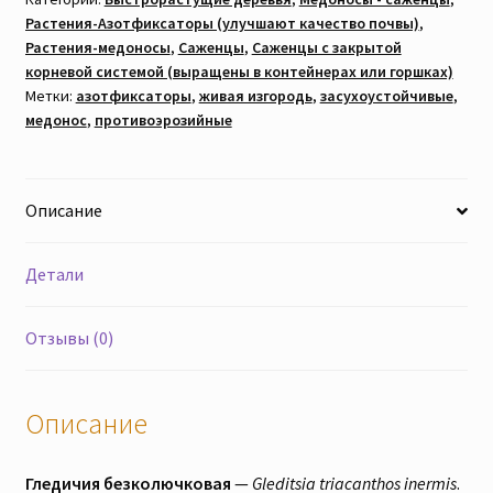
Растения-Азотфиксаторы (улучшают качество почвы)
,
Цена
Растения-медоносы
,
Саженцы
,
Саженцы с закрытой
за
корневой системой (выращены в контейнерах или горшках)
1шт)
Метки:
азотфиксаторы
,
живая изгородь
,
засухоустойчивые
,
с
медонос
,
противоэрозийные
закрытой
корневой
системой
Описание
Детали
Отзывы (0)
Описание
Гледичия безколючковая
—
Gleditsia triacanthos inermis
.