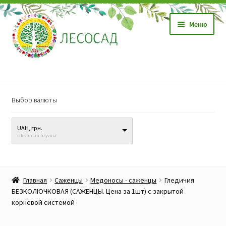
Перейти
Перейти
Меню
к
к
навигации
содержимому
Магазин
Выбор валюты
Саженцы
UAH, грн.
Семена
Ukrainian hryvnia
Развер
Видео, обучение
вложен
Главная
Саженцы
Медоносы - саженцы
Гледичия
меню
Прайс-лист
БЕЗКОЛЮЧКОВАЯ (САЖЕНЦЫ. Цена за 1шт) с закрытой
корневой системой
Биопрепараты