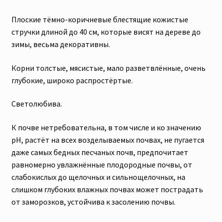
Плоские тёмно-коричневые блестящие кожистые
стручки длиной до 40 см, которые висят на дереве до
зимы, весьма декоративны.
Корни толстые, мясистые, мало разветвлённые, очень
глубокие, широко распростёртые.
Светолюбива.
К почве нетребовательна, в том числе и ко значению
рН, растёт на всех возделываемых почвах, не пугается
даже самых бедных песчаных почв, предпочитает
равномерно увлажнённые плодородные почвы, от
слабокислых до щелочных и сильнощелочных, на
слишком глубоких влажных почвах может пострадать
от заморозков, устойчива к засолению почвы.