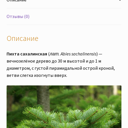
отправка
из
Донецка
Отзывы (0)
Описание
Пихта сахалинская
(
лат. Abies sachalinensis
) —
вечнозелёное дерево до 30 м высотой и до 1 м
диаметром, с густой пирамидальной острой кроной,
ветви слегка изогнуты вверх.