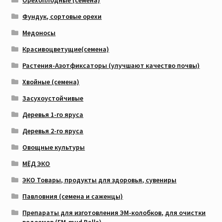
Орехоплодные (семена)
Фундук, сортовые орехи
Медоносы
Красивоцветущие(семена)
Растения-Азотфиксаторы (улучшают качество почвы)
Хвойные (семена)
Засухоустойчивые
Деревья 1-го яруса
Деревья 2-го яруса
Овощные культуры
МЁД ЭКО
ЭКО Товары, продукты для здоровья, сувениры
Павловния (семена и саженцы)
Препараты для изготовления ЭМ-колобков, для очистки