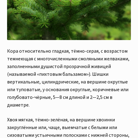
Кора относительно гладкая, тёмно-серая, с возрастом
темнеющая с многочисленными смоляными желваками,
заполненными душистой прозрачной живицей
(называемой «пихтовым бальзамом»). Шишки
вертикальные, цилиндрические, на вершине округлые
или туповатые, у основания округлые, коричневые или
голубовато-чёрные, 5—8 см длиной и 2—2,5 см в
диаметре.
Хвоя мягкая, тёмно-зелёная, на вершине хвоинки
закруглённые или, чаще, выемчатые с белыми или
сизоватыми устьичными полосками с нижней стороны,