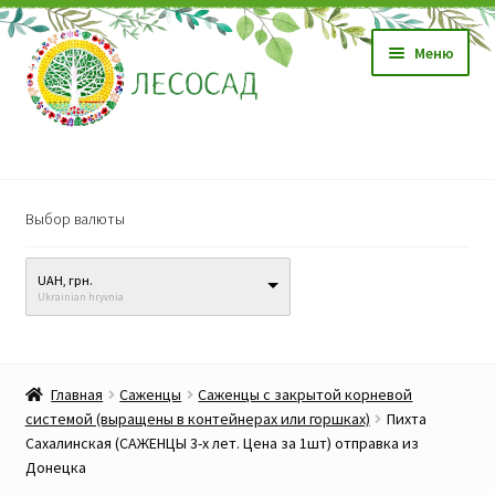
Перейти
Перейти
Меню
к
к
навигации
содержимому
Магазин
Выбор валюты
Саженцы
UAH, грн.
Семена
Ukrainian hryvnia
Развер
Видео, обучение
вложен
Главная
Саженцы
Саженцы с закрытой корневой
меню
Прайс-лист
системой (выращены в контейнерах или горшках)
Пихта
Сахалинская (САЖЕНЦЫ 3-х лет. Цена за 1шт) отправка из
Донецка
Биопрепараты