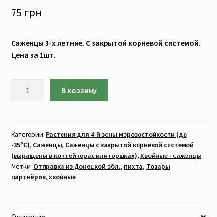
75
грн
Саженцы 3-х летние. С закрытой корневой системой.
Цена за 1шт.
Количество
В корзину
товара
Пихта
Сахалинская
(САЖЕНЦЫ
Категории:
Растения для 4-й зоны морозостойкости (до
-35°C)
,
Саженцы
,
Саженцы с закрытой корневой системой
3-
(выращены в контейнерах или горшках)
,
Хвойные - саженцы
х
Метки:
Отправка из Донецкой обл.
,
пихта
,
Товары
лет.
партнёров
,
хвойные
Цена
за
1шт)
Описание