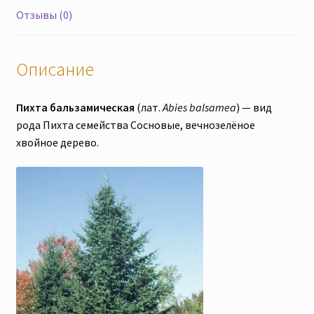
системой.
Отзывы (0)
Отправка
из
Донецкой
Описание
обл.
Пихта бальзамическая
(лат.
Abies balsamea
) — вид
рода Пихта семейства Сосновые, вечнозелёное
хвойное дерево.