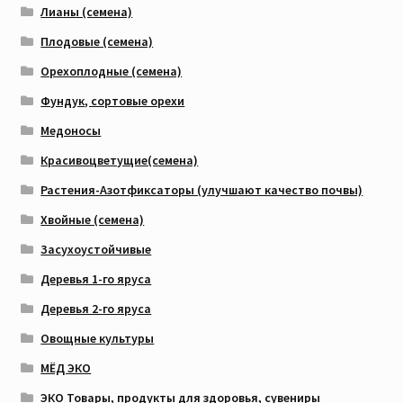
Лианы (семена)
Плодовые (семена)
Орехоплодные (семена)
Фундук, сортовые орехи
Медоносы
Красивоцветущие(семена)
Растения-Азотфиксаторы (улучшают качество почвы)
Хвойные (семена)
Засухоустойчивые
Деревья 1-го яруса
Деревья 2-го яруса
Овощные культуры
МЁД ЭКО
ЭКО Товары, продукты для здоровья, сувениры