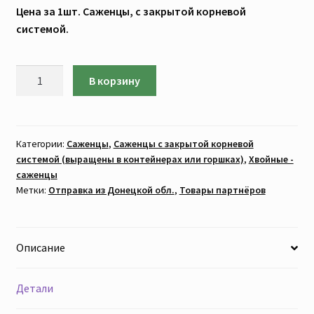
Цена за 1шт. Саженцы, с закрытой корневой
системой.
Количество
В корзину
товара
Пихта
бальзамическая
(САЖЕНЦЫ
Категории:
Саженцы
,
Саженцы с закрытой корневой
системой (выращены в контейнерах или горшках)
,
Хвойные -
4-
саженцы
х
Метки:
Отправка из Донецкой обл.
,
Товары партнёров
летние.
Цена
за
Описание
1шт)
с
закрытой
Детали
корневой