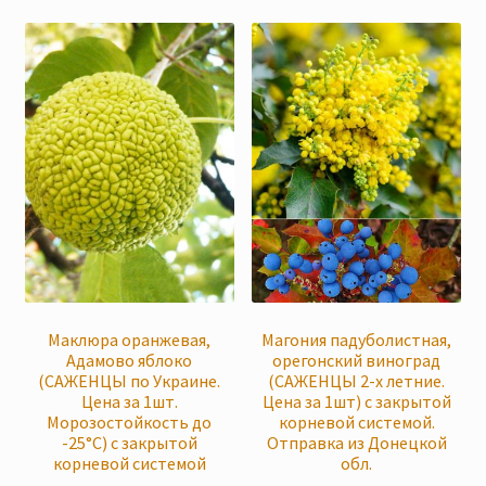
Маклюра оранжевая,
Магония падуболистная,
Адамово яблоко
орегонский виноград
(САЖЕНЦЫ по Украине.
(САЖЕНЦЫ 2-х летние.
Цена за 1шт.
Цена за 1шт) с закрытой
Морозостойкость до
корневой системой.
-25°C) с закрытой
Отправка из Донецкой
корневой системой
обл.