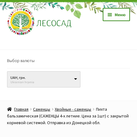
Перейти
Перейти
Меню
к
к
навигации
содержимому
Магазин
Выбор валюты
Саженцы
UAH, грн.
Семена
Ukrainian hryvnia
Развер
Видео, обучение
вложен
Главная
Саженцы
Хвойные - саженцы
Пихта
меню
Прайс-лист
бальзамическая (САЖЕНЦЫ 4-х летние. Цена за 1шт) с закрытой
корневой системой. Отправка из Донецкой обл.
Биопрепараты