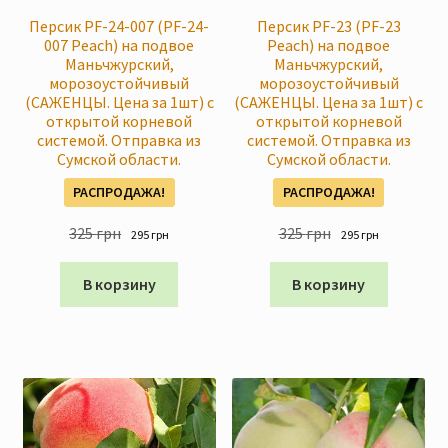
Персик PF-24-007 (PF-24-
Персик PF-23 (PF-23
007 Peach) на подвое
Peach) на подвое
Маньчжурский,
Маньчжурский,
морозоустойчивый
морозоустойчивый
(САЖЕНЦЫ. Цена за 1шт) с
(САЖЕНЦЫ. Цена за 1шт) с
открытой корневой
открытой корневой
системой. Отправка из
системой. Отправка из
Сумской области.
Сумской области.
РАСПРОДАЖА!
РАСПРОДАЖА!
Первоначальная
Текущая
Первоначальна
Текущая
325
грн
325
грн
295
грн
295
грн
цена
цена:
цена
цена:
составляла
295 грн
составляла
295 грн
В корзину
В корзину
325 грн
325 грн