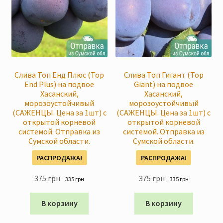
Слива Топ Енд Плюс (Top
Слива Топ Гигант (Top
End Plus) на подвое
Giant) на подвое
Хасанский,
Хасанский,
морозоустойчивый
морозоустойчивый
(САЖЕНЦЫ. Цена за 1шт) с
(САЖЕНЦЫ. Цена за 1шт) с
открытой корневой
открытой корневой
системой. Отправка из
системой. Отправка из
Сумской области.
Сумской области.
РАСПРОДАЖА!
РАСПРОДАЖА!
Первоначальная
Текущая
Первоначальна
Текущая
375
грн
375
грн
335
грн
335
грн
цена
цена:
цена
цена:
составляла
335 грн
составляла
335 грн
В корзину
В корзину
375 грн
375 грн