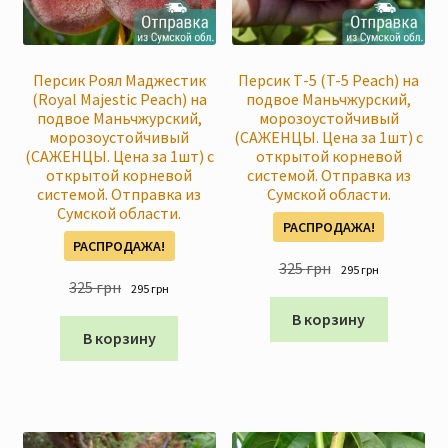
Скидки
Персик Роял Маджестик
Персик Т-5 (T-5 Peach) на
(Royal Majestic Peach) на
подвое Маньчжурский,
подвое Маньчжурский,
морозоустойчивый
морозоустойчивый
(САЖЕНЦЫ. Цена за 1шт) с
(САЖЕНЦЫ. Цена за 1шт) с
открытой корневой
открытой корневой
системой. Отправка из
системой. Отправка из
Сумской области.
Сумской области.
РАСПРОДАЖА!
РАСПРОДАЖА!
Первоначальна
Текущая
325
грн
295
грн
Первоначальная
Текущая
325
грн
295
грн
цена
цена:
цена
цена:
составляла
295 грн
В корзину
составляла
295 грн
В корзину
325 грн
325 грн