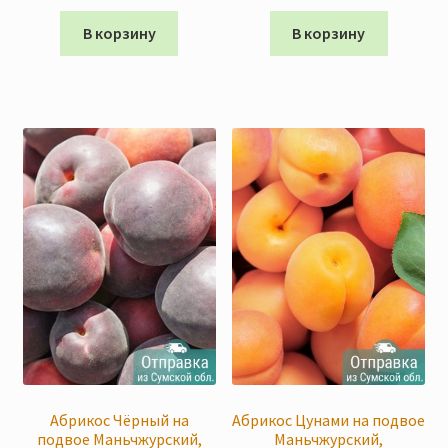
цена
цена:
цена
цена:
составляла
295 грн
составляла
295 грн
В корзину
В корзину
325 грн
325 грн
Абрикос Чёрный на
Абрикос Цунами на подвое
подвое Маньчжурский,
Маньчжурский,