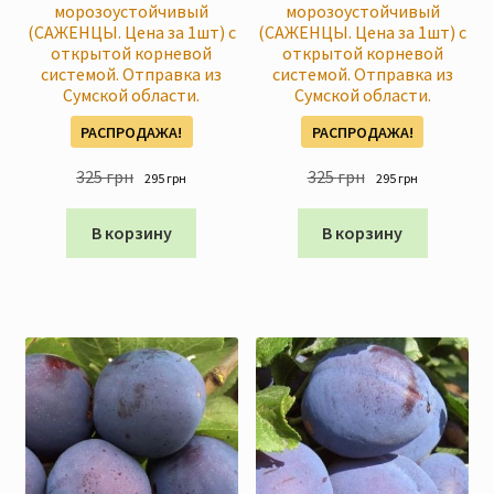
морозоустойчивый
морозоустойчивый
(САЖЕНЦЫ. Цена за 1шт) с
(САЖЕНЦЫ. Цена за 1шт) с
открытой корневой
открытой корневой
системой. Отправка из
системой. Отправка из
Сумской области.
Сумской области.
РАСПРОДАЖА!
РАСПРОДАЖА!
Первоначальная
Текущая
Первоначальна
Текущая
325
грн
325
грн
295
грн
295
грн
цена
цена:
цена
цена:
составляла
295 грн
составляла
295 грн
В корзину
В корзину
325 грн
325 грн