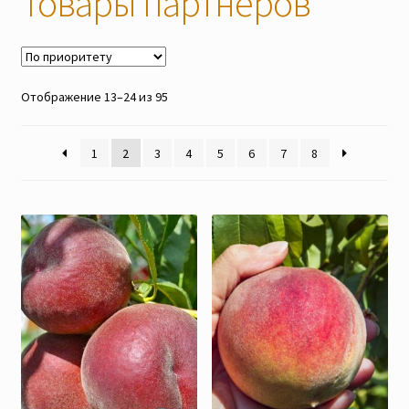
Товары партнёров
Наши мероприятия, Акции
Контакты
Отображение 13–24 из 95
Корзина
1
2
3
4
5
6
7
8
Оформление заказа
Оплата и доставка
Мой аккаунт
Отправить сообщение
Мы в соцсетях