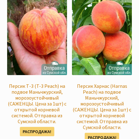
Персик Т-3 (T-3 Peach) на
Персик Харнас (Harnas
подвое Маньчжурский,
Peach) на подвое
морозоустойчивый
Маньчжурский,
(САЖЕНЦЫ. Цена за 1шт) с
морозоустойчивый
открытой корневой
(САЖЕНЦЫ. Цена за 1шт) с
системой. Отправка из
открытой корневой
Сумской области.
системой. Отправка из
Сумской области.
РАСПРОДАЖА!
РАСПРОДАЖА!