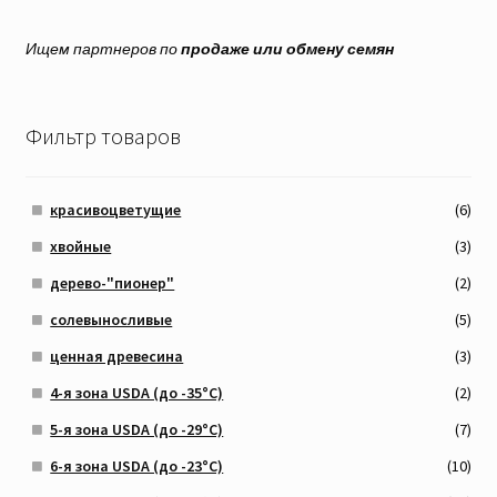
Ищем партнеров по
продаже или обмену семян
Фильтр товаров
красивоцветущие
(6)
хвойные
(3)
дерево-"пионер"
(2)
солевыносливые
(5)
ценная древесина
(3)
4-я зона USDA (до -35°C)
(2)
5-я зона USDA (до -29°C)
(7)
6-я зона USDA (до -23°C)
(10)