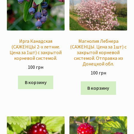
Ирга Канадская
Магнолия Лебнера
(САЖЕНЦЫ 2-х летние.
(САЖЕНЦЫ. Цена за 1шт) с
Цена за 1шт) с закрытой
закрытой корневой
корневой системой.
системой. Отправка из
Донецкой обл.
100
грн
100
грн
В корзину
В корзину