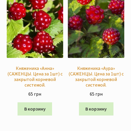
Княженика «Анна»
Княженика «Аура»
(САЖЕНЦЫ. Цена за 1шт) с
(САЖЕНЦЫ. Цена за 1шт) с
закрытой корневой
закрытой корневой
системой.
системой.
65
грн
65
грн
В корзину
В корзину