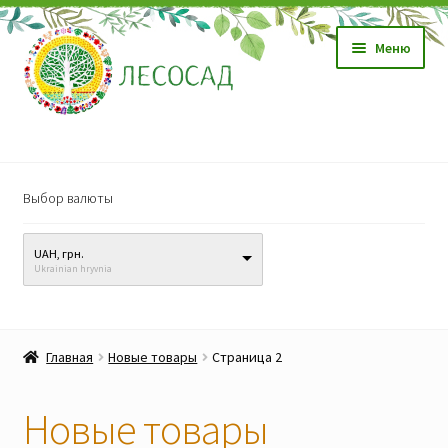
Перейти
Перейти
Меню
к
к
навигации
содержимому
Магазин
Выбор валюты
Саженцы
UAH, грн.
Семена
Ukrainian hryvnia
Развер
Видео, обучение
вложен
Главная
Новые товары
Страница 2
меню
Прайс-лист
Новые товары
Биопрепараты