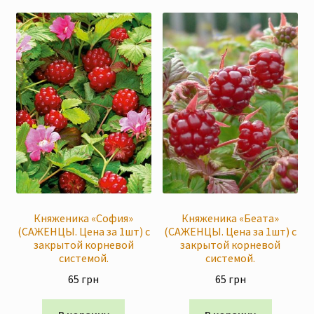
Княженика «София»
Княженика «Беата»
(САЖЕНЦЫ. Цена за 1шт) с
(САЖЕНЦЫ. Цена за 1шт) с
закрытой корневой
закрытой корневой
системой.
системой.
65
грн
65
грн