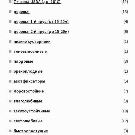
7-я зона USDA (до -18°C)
(11)
деревья
(13)
деревья 1-й ярус (от 15-20м)
(4)
деревья 2-й ярус (до 15-20м)
(9)
низкие кустарники
(1)
теневыносливые
(1)
плодовые
(3)
орехоплодные
(1)
азотфиксаторы
(5)
морозостойкие
(7)
влаголюбивые
(9)
засухоустойчивые
(10)
светолюбивые
(12)
быстрорастущие
(3)