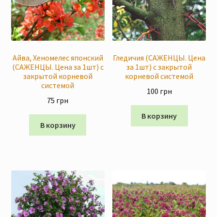
Скидки
Айва, Хеномелес японский
Гледичия (САЖЕНЦЫ. Цена
(САЖЕНЦЫ. Цена за 1шт) с
за 1шт) с закрытой
закрытой корневой
корневой системой
системой
100
грн
75
грн
В корзину
В корзину