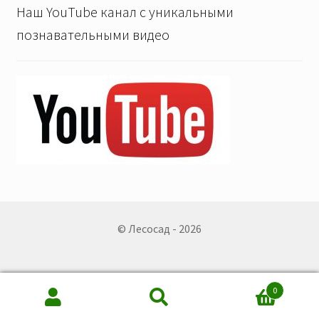
Наш YouTube канал с уникальными
познавательными видео
© Лесосад - 2026
0
Искать:
Поиск