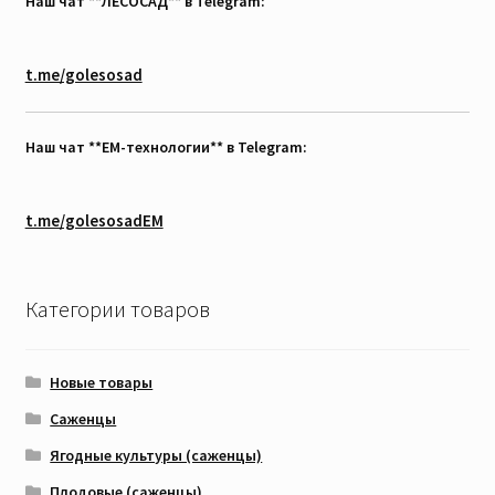
Наш чат **ЛЕСОСАД** в Telegram:
t.me/golesosad
Наш чат **EM-технологии** в Telegram:
t.me/golesosadEM
Категории товаров
Новые товары
Саженцы
Ягодные культуры (саженцы)
Плодовые (саженцы)