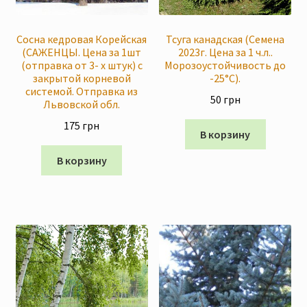
Сосна кедровая Корейская
Тсуга канадская (Семена
(САЖЕНЦЫ. Цена за 1шт
2023г. Цена за 1 ч.л..
(отправка от 3- х штук) c
Морозоустойчивость до
закрытой корневой
-25°C).
системой. Отправка из
50
грн
Львовской обл.
175
грн
В корзину
В корзину