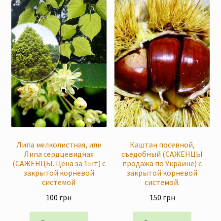
Липа мелколистная, или
Каштан посевной,
Липа сердцевидная
съедобный (САЖЕНЦЫ
(САЖЕНЦЫ. Цена за 1шт) с
продажа по Украине) с
закрытой корневой
закрытой корневой
системой
системой.
100
грн
150
грн