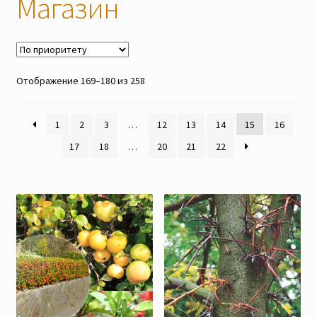
Магазин
Наши мероприятия, Акции
Контакты
Отображение 169–180 из 258
Корзина
1
2
3
…
12
13
14
15
16
Оформление заказа
17
18
…
20
21
22
Оплата и доставка
Мой аккаунт
Отправить сообщение
Мы в соцсетях