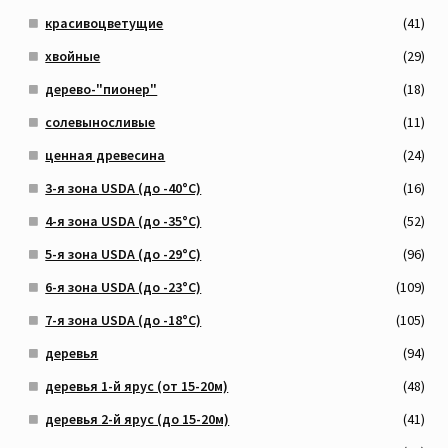
красивоцветущие
(41)
хвойные
(29)
дерево-"пионер"
(18)
солевыносливые
(11)
ценная древесина
(24)
3-я зона USDA (до -40°C)
(16)
4-я зона USDA (до -35°C)
(52)
5-я зона USDA (до -29°C)
(96)
6-я зона USDA (до -23°C)
(109)
7-я зона USDA (до -18°C)
(105)
деревья
(94)
деревья 1-й ярус (от 15-20м)
(48)
деревья 2-й ярус (до 15-20м)
(41)