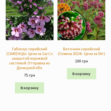
Гибискус сирийский
Ваточник сирийский
(САЖЕНЦЫ. Цена за 1шт) с
(Семена 2024г. Цена за 50г)
закрытой корневой
100
грн
системой. Отправка из
Донецкой обл.
В корзину
75
грн
В корзину