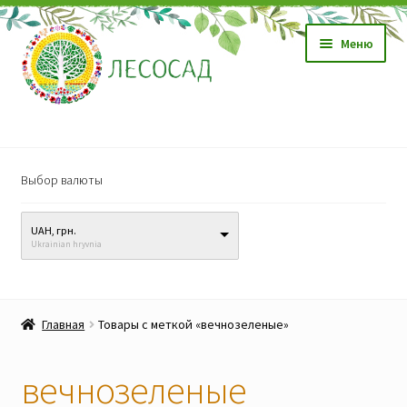
Перейти
Перейти
Меню
к
к
навигации
содержимому
Магазин
Выбор валюты
Саженцы
UAH, грн.
Семена
Ukrainian hryvnia
Развер
Видео, обучение
вложен
Главная
Товары с меткой «вечнозеленые»
меню
Прайс-лист
вечнозеленые
Биопрепараты