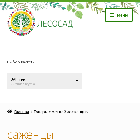
Перейти
Перейти
Меню
к
к
навигации
содержимому
Магазин
Выбор валюты
Саженцы
UAH, грн.
Семена
Ukrainian hryvnia
Развер
Видео, обучение
вложен
Главная
Товары с меткой «саженцы»
меню
Прайс-лист
саженцы
Биопрепараты