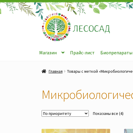
Перейти
Перейти
к
к
навигации
содержимому
Магазин
Прайс-лист
Биопрепараты
Главная
Товары с меткой «Микробиологиче
Микробиологиче
Показаны все (4)