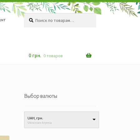
Искать:
Поиск
унт
0
грн.
0 товаров
Выбор валюты
UAH, грн.
Ukrainian hryvnia