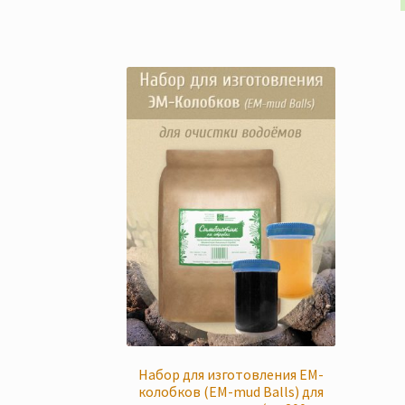
имеет
300 грн
несколько
вариаций.
Опции
можно
выбрать
на
странице
товара.
Набор для изготовления ЕМ-
колобков (EM-mud Balls) для