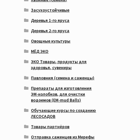
Засухоустойчивые
Деревья 1-го яруса
Деревья 2-го яруса
Овощные культуры
МЁД ЭКО
ЭКО Товары, продукты для
здоровья, сувениры
Павловния (семена и саженцы)
Препараты для изготовления
ЭМ-колобков, для очистки
водоемов (EM-mud Balls)
Обучающие курсы по созданию
ЛЕСОСАДОВ
Товары партнёров
Отправка саженцев из Мерефы