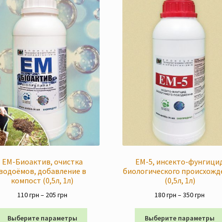
ЕМ-Биоактив, очистка
ЕМ-5, инсекто-фунгици
водоёмов, добавление в
биологического происхожд
компост (0,5л, 1л)
(0,5л, 1л)
Диапазон
Диап
110
грн
–
205
грн
180
грн
–
350
грн
цен:
цен:
Этот
110 грн
180 г
Выберите параметры
Выберите параметры