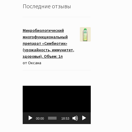
Последние отзывы
Микробиологический
многофункциональный
препарат «Симбиотик»
(урожайность, иммунитет,
здоровье). Объем: 1л
от Оксана
Видеоплеер
00:00
18:53