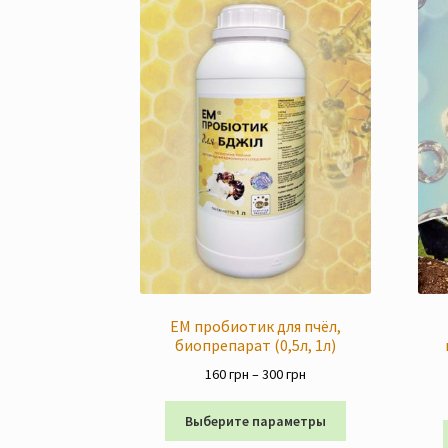
ЕМ пробиотик для пчёл,
биопрепарат (0,5л, 1л)
Диапазон
160
грн
–
300
грн
цен:
Этот
160 грн
Выберите параметры
товар
–