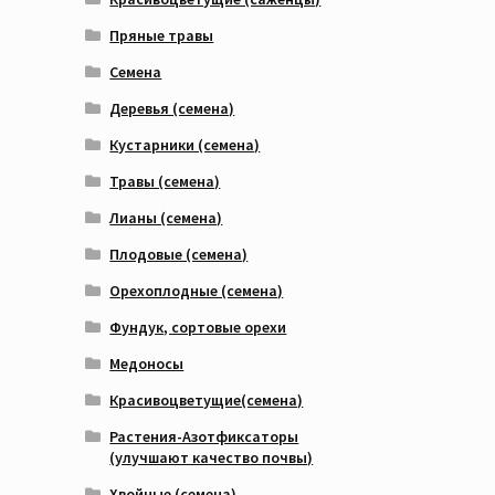
Пряные травы
Семена
Деревья (семена)
Кустарники (семена)
Травы (семена)
Лианы (семена)
Плодовые (семена)
Орехоплодные (семена)
Фундук, сортовые орехи
Медоносы
Красивоцветущие(семена)
Растения-Азотфиксаторы
(улучшают качество почвы)
Хвойные (семена)