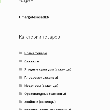
Telegram:
товар
имеет
рн
несколько
t.me/golesosadEM
вариаций.
Опции
можно
выбрать
Категории товаров
на
странице
товара.
Новые товары
Саженцы
Ягодные культуры (саженцы)
Плодовые (саженцы)
Медоносы (саженцы)
Орехоплодные (саженцы)
Хвойные (саженцы)
Красивоцветущие (саженцы)