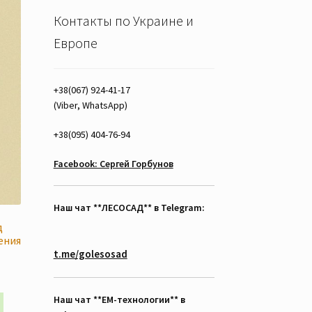
Контакты по Украине и
Европе
+38(067) 924-41-17
(Viber, WhatsApp)
+38(095) 404-76-94
Facebook: Сергей Горбунов
Наш чат **ЛЕСОСАД** в Telegram:
д
ения
t.me/golesosad
азон
Наш чат **EM-технологии** в
Этот
рн