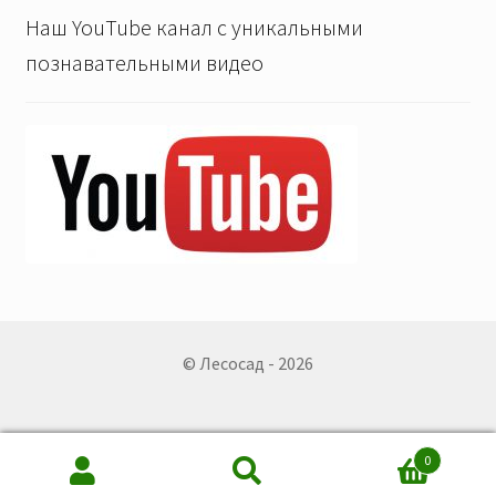
Наш YouTube канал с уникальными
познавательными видео
© Лесосад - 2026
0
Искать:
Поиск