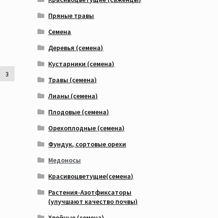
Пряные травы
Семена
Деревья (семена)
Кустарники (семена)
3
Травы (семена)
Лианы (семена)
Плодовые (семена)
Орехоплодные (семена)
Фундук, сортовые орехи
Медоносы
Красивоцветущие(семена)
Растения-Азотфиксаторы
(улучшают качество почвы)
Хвойные (семена)