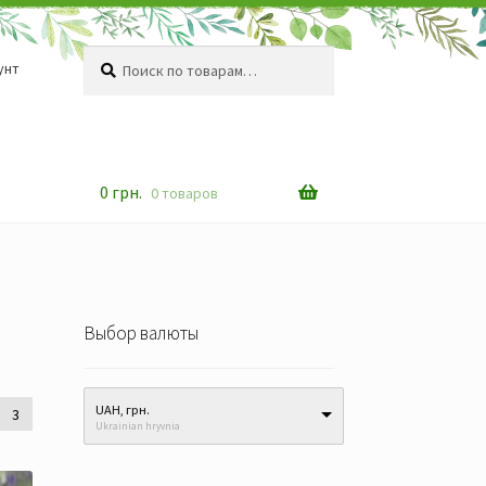
Искать:
Поиск
унт
0
грн.
0 товаров
Выбор валюты
UAH, грн.
3
Ukrainian hryvnia