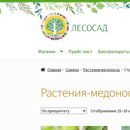
Перейти
Перейти
к
к
навигации
содержимому
Магазин
Прайс-лист
Биопрепараты
Главная
Семена
Растения-медоносы
Ст
Растения-медоно
Отображение 25–28 и