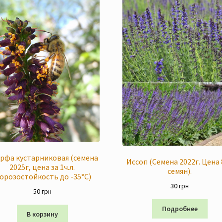
рфа кустарниковая (семена
Иссоп (Семена 2022г. Цена 
2025г, цена за 1ч.л.
семян).
орозостойкость до -35°C)
30
грн
50
грн
Подробнее
В корзину