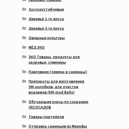
Засухоустойчивые
Деревья 1-го яруса
Деревья 2-го яруса
Овощные культуры
МЁД ЭКО
ЭКО Товары, продукты для
здоровья, сувениры
Павловния (семена и саженцы)
Препараты для изготовления
ЭМ-колобков, для очистки
водоемов (EM-mud Balls)
Обучающие курсы по созданию
ЛЕСОСАДОВ
Товары партнёров
Отправка саженцев из Мерефы