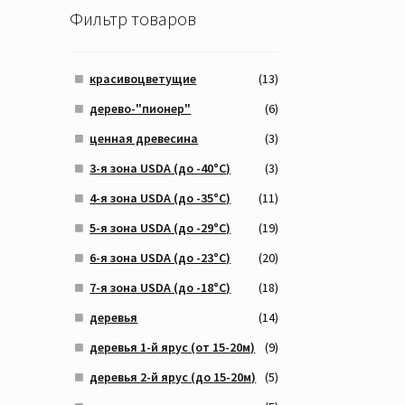
Фильтр товаров
красивоцветущие
(13)
дерево-"пионер"
(6)
ценная древесина
(3)
3-я зона USDA (до -40°C)
(3)
4-я зона USDA (до -35°C)
(11)
5-я зона USDA (до -29°C)
(19)
6-я зона USDA (до -23°C)
(20)
7-я зона USDA (до -18°C)
(18)
деревья
(14)
деревья 1-й ярус (от 15-20м)
(9)
деревья 2-й ярус (до 15-20м)
(5)